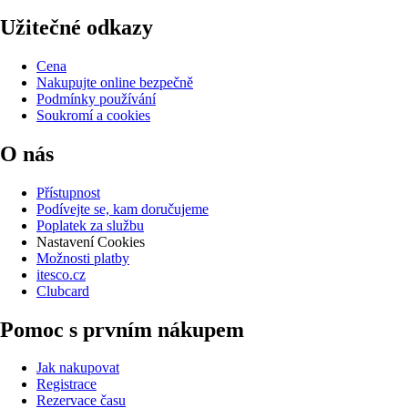
Užitečné odkazy
Cena
Nakupujte online bezpečně
Podmínky používání
Soukromí a cookies
O nás
Přístupnost
Podívejte se, kam doručujeme
Poplatek za službu
Nastavení Cookies
Možnosti platby
itesco.cz
Clubcard
Pomoc s prvním nákupem
Jak nakupovat
Registrace
Rezervace času