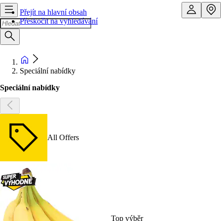
Přejít na hlavní obsah
Přeskočit na vyhledávání
Speciální nabídky
Speciální nabídky
All Offers
Top výběr