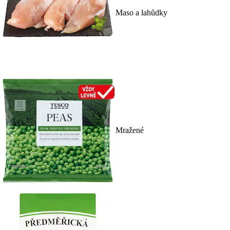
Maso a lahůdky
Mražené