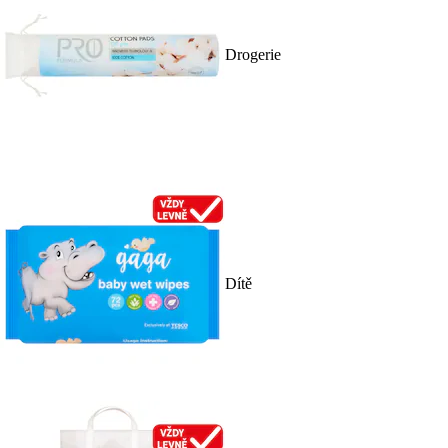
Drogerie
Dítě