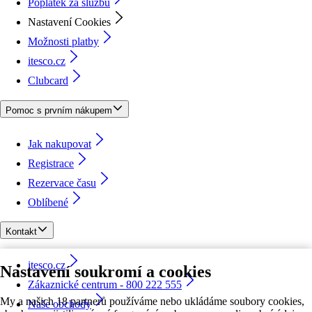
Poplatek za službu
Nastavení Cookies
Možnosti platby
itesco.cz
Clubcard
Pomoc s prvním nákupem
Jak nakupovat
Registrace
Rezervace času
Oblíbené
Kontakt
itesco.cz
Nastavení soukromí a cookies
Zákaznické centrum - 800 222 555
My a našich 18 partnerů používáme nebo ukládáme soubory cookies,
Naše obchody