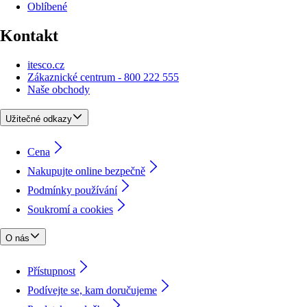
Oblíbené
Kontakt
itesco.cz
Zákaznické centrum - 800 222 555
Naše obchody
Užitečné odkazy
Cena
Nakupujte online bezpečně
Podmínky používání
Soukromí a cookies
O nás
Přístupnost
Podívejte se, kam doručujeme