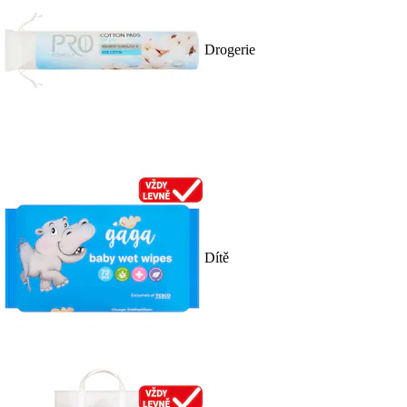
Drogerie
Dítě