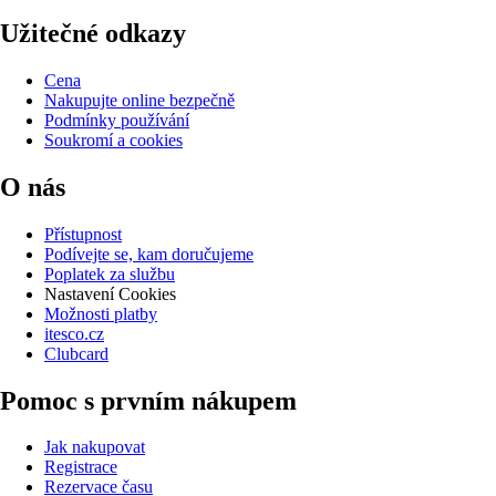
Užitečné odkazy
Cena
Nakupujte online bezpečně
Podmínky používání
Soukromí a cookies
O nás
Přístupnost
Podívejte se, kam doručujeme
Poplatek za službu
Nastavení Cookies
Možnosti platby
itesco.cz
Clubcard
Pomoc s prvním nákupem
Jak nakupovat
Registrace
Rezervace času