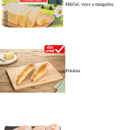
Mléčné, vejce a margaríny
Pekárna