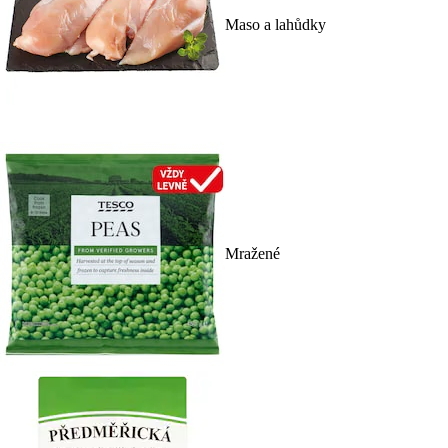
Maso a lahůdky
Mražené