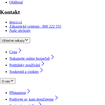
Oblíbené
Kontakt
itesco.cz
Zákaznické centrum - 800 222 555
Naše obchody
Užitečné odkazy
Cena
Nakupujte online bezpečně
Podmínky používání
Soukromí a cookies
O nás
Přístupnost
Podívejte se, kam doručujeme