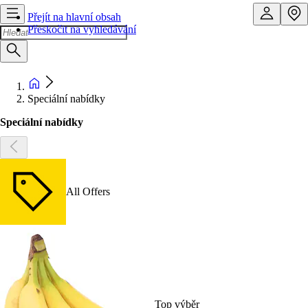
Přejít na hlavní obsah
Přeskočit na vyhledávání
Speciální nabídky
Speciální nabídky
All Offers
Top výběr