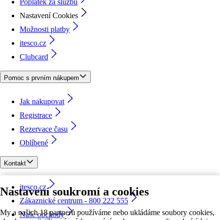
Poplatek za službu
Nastavení Cookies
Možnosti platby
itesco.cz
Clubcard
Pomoc s prvním nákupem
Jak nakupovat
Registrace
Rezervace času
Oblíbené
Kontakt
itesco.cz
Nastavení soukromí a cookies
Zákaznické centrum - 800 222 555
My a našich 18 partnerů používáme nebo ukládáme soubory cookies,
Naše obchody