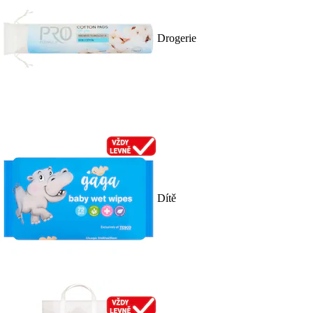
Drogerie
Dítě