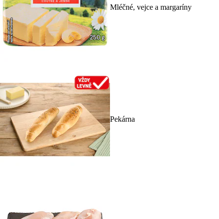
Mléčné, vejce a margaríny
Pekárna