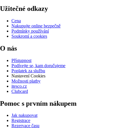
Užitečné odkazy
Cena
Nakupujte online bezpečně
Podmínky používání
Soukromí a cookies
O nás
Přístupnost
Podívejte se, kam doručujeme
Poplatek za službu
Nastavení Cookies
Možnosti platby
itesco.cz
Clubcard
Pomoc s prvním nákupem
Jak nakupovat
Registrace
Rezervace času