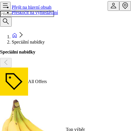
Přejít na hlavní obsah
Přeskočit na vyhledávání
Speciální nabídky
Speciální nabídky
All Offers
Top výběr