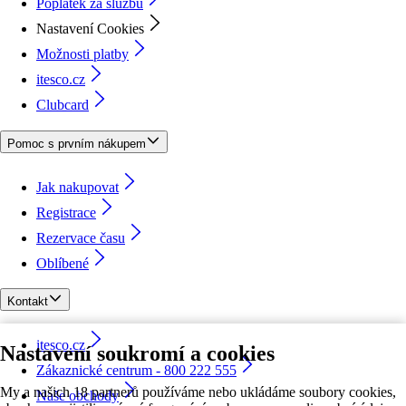
Poplatek za službu
Nastavení Cookies
Možnosti platby
itesco.cz
Clubcard
Pomoc s prvním nákupem
Jak nakupovat
Registrace
Rezervace času
Oblíbené
Kontakt
itesco.cz
Nastavení soukromí a cookies
Zákaznické centrum - 800 222 555
My a našich 18 partnerů používáme nebo ukládáme soubory cookies,
Naše obchody