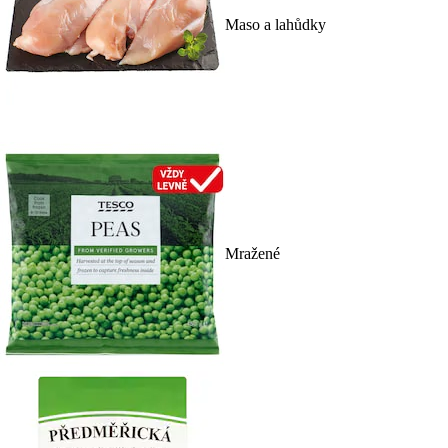
Maso a lahůdky
Mražené