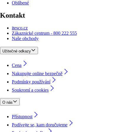
Oblíbené
Kontakt
itesco.cz
Zákaznické centrum - 800 222 555
Naše obchody
Užitečné odkazy
Cena
Nakupujte online bezpečně
Podmínky používání
Soukromí a cookies
O nás
Přístupnost
Podívejte se, kam doručujeme