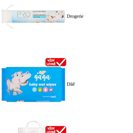
Drogerie
Dítě