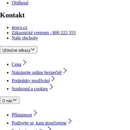
Oblíbené
Kontakt
itesco.cz
Zákaznické centrum - 800 222 555
Naše obchody
Užitečné odkazy
Cena
Nakupujte online bezpečně
Podmínky používání
Soukromí a cookies
O nás
Přístupnost
Podívejte se, kam doručujeme