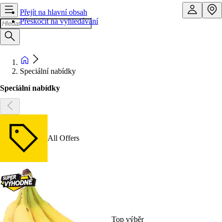
Přejít na hlavní obsah
Přeskočit na vyhledávání
Speciální nabídky
Speciální nabídky
All Offers
Top výběr