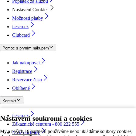
Poplatek za službu
Nastavení Cookies
Možnosti platby
itesco.cz
Clubcard
Pomoc s prvním nákupem
Jak nakupovat
Registrace
Rezervace času
Oblíbené
Kontakt
itesco.cz
Nastavení soukromí a cookies
Zákaznické centrum - 800 222 555
My a našich 18 partnerů používáme nebo ukládáme soubory cookies,
Naše obchody