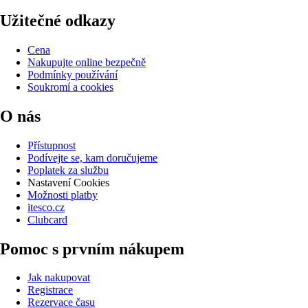
Užitečné odkazy
Cena
Nakupujte online bezpečně
Podmínky používání
Soukromí a cookies
O nás
Přístupnost
Podívejte se, kam doručujeme
Poplatek za službu
Nastavení Cookies
Možnosti platby
itesco.cz
Clubcard
Pomoc s prvním nákupem
Jak nakupovat
Registrace
Rezervace času