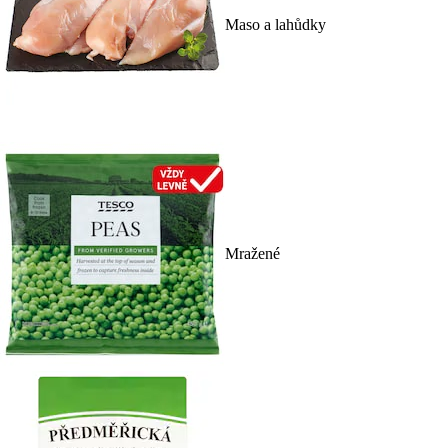
Maso a lahůdky
Mražené