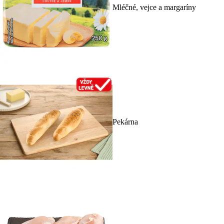
Mléčné, vejce a margaríny
Pekárna