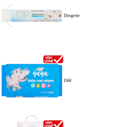
Drogerie
Dítě