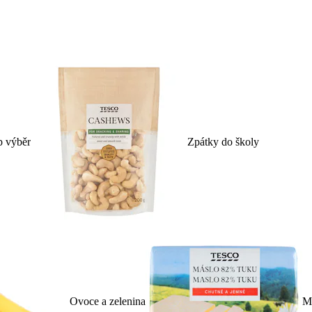
p výběr
Zpátky do školy
Ovoce a zelenina
Ml