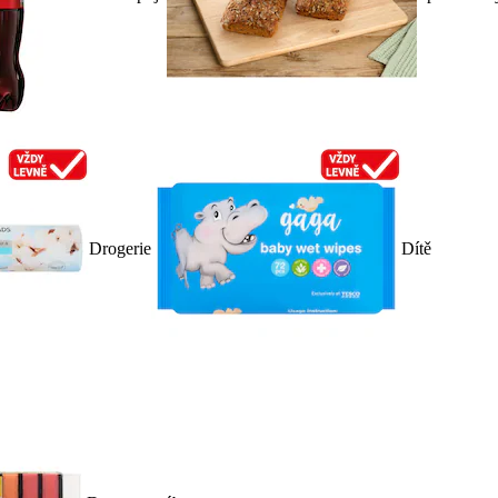
Drogerie
Dítě