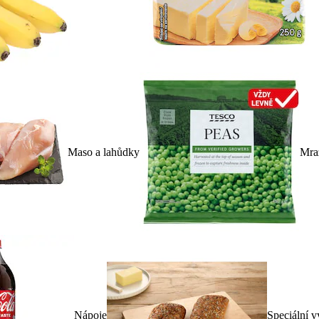
Maso a lahůdky
Mra
Nápoje
Speciální v