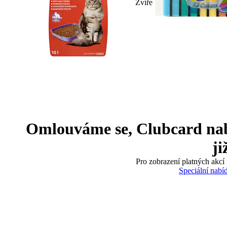
Zvíře
Omlouváme se, Clubcard nabíd
ji
Pro zobrazení platných akcí 
Speciální nabí