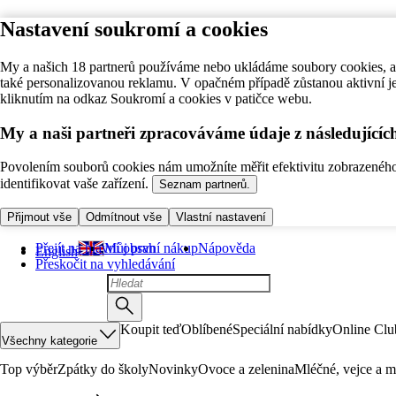
Nastavení soukromí a cookies
My a našich 18 partnerů používáme nebo ukládáme soubory cookies, ab
také personalizovanou reklamu. V opačném případě zůstanou aktivní j
kliknutím na odkaz Soukromí a cookies v patičce webu.
My a naši partneři zpracováváme údaje z následující
Povolením souborů cookies nám umožníte měřit efektivitu zobrazeného o
identifikovat vaše zařízení.
Seznam partnerů.
Přijmout vše
Odmítnout vše
Vlastní nastavení
Přejít na hlavní obsah
Můj první nákup
Nápověda
English
Přeskočit na vyhledávání
Koupit teď
Oblíbené
Speciální nabídky
Online Clu
Všechny kategorie
Top výběr
Zpátky do školy
Novinky
Ovoce a zelenina
Mléčné, vejce a m