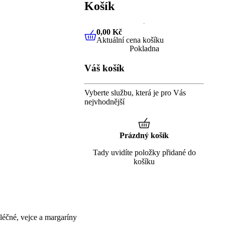
Košík
0,00 Kč
Aktuální cena košíku
0,00 Kč
Aktuální cena košíku
Pokladna
Váš košík
Vyberte službu, která je pro Vás
nejvhodnější
Prázdný košík
Tady uvidíte položky přidané do
košíku
éčné, vejce a margaríny