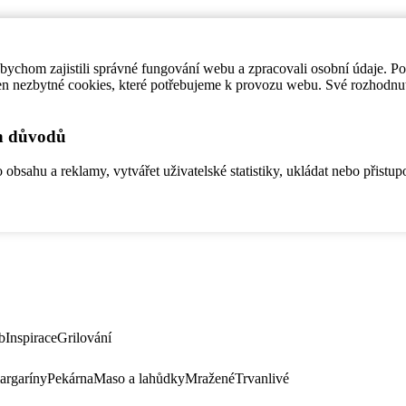
ychom zajistili správné fungování webu a zpracovali osobní údaje. P
en nezbytné cookies, které potřebujeme k provozu webu. Své rozhodnu
ch důvodů
bsahu a reklamy, vytvářet uživatelské statistiky, ukládat nebo přistup
b
Inspirace
Grilování
argaríny
Pekárna
Maso a lahůdky
Mražené
Trvanlivé