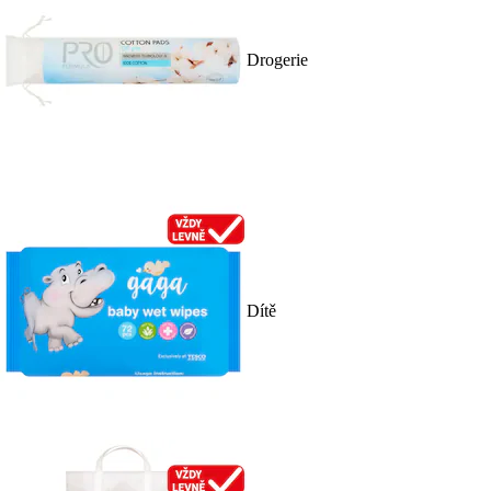
Drogerie
Dítě