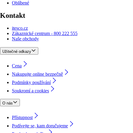
Oblíbené
Kontakt
itesco.cz
Zákaznické centrum - 800 222 555
Naše obchody
Užitečné odkazy
Cena
Nakupujte online bezpečně
Podmínky používání
Soukromí a cookies
O nás
Přístupnost
Podívejte se, kam doručujeme