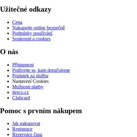
Užitečné odkazy
Cena
Nakupujte online bezpečně
Podmínky používání
Soukromí a cookies
O nás
Přístupnost
Podívejte se, kam doručujeme
Poplatek za službu
Nastavení Cookies
Možnosti platby
itesco.cz
Clubcard
Pomoc s prvním nákupem
Jak nakupovat
Registrace
Rezervace času