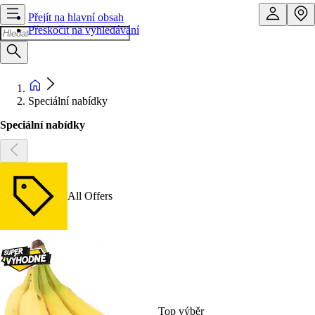
Přejít na hlavní obsah
Přeskočit na vyhledávání
Speciální nabídky
Speciální nabídky
All Offers
Top výběr