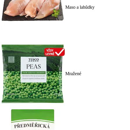
Maso a lahůdky
Mražené