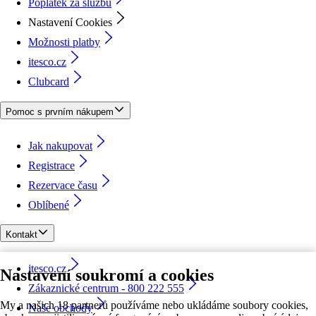
Poplatek za službu
Nastavení Cookies
Možnosti platby
itesco.cz
Clubcard
Pomoc s prvním nákupem
Jak nakupovat
Registrace
Rezervace času
Oblíbené
Kontakt
itesco.cz
Nastavení soukromí a cookies
Zákaznické centrum - 800 222 555
My a našich 18 partnerů používáme nebo ukládáme soubory cookies,
Naše obchody