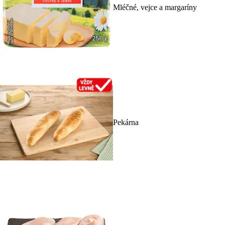
Mléčné, vejce a margaríny
Pekárna