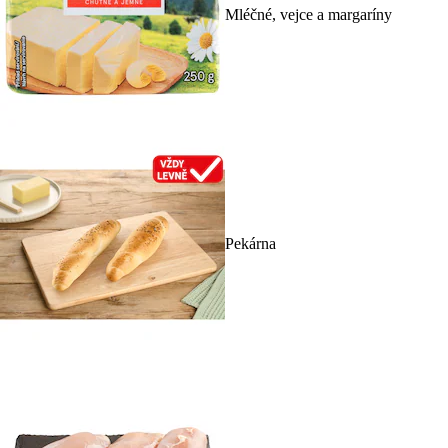
Mléčné, vejce a margaríny
Pekárna