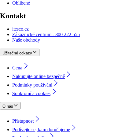
Oblíbené
Kontakt
itesco.cz
Zákaznické centrum - 800 222 555
Naše obchody
Užitečné odkazy
Cena
Nakupujte online bezpečně
Podmínky používání
Soukromí a cookies
O nás
Přístupnost
Podívejte se, kam doručujeme