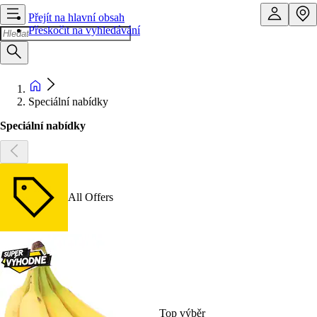
Přejít na hlavní obsah
Přeskočit na vyhledávání
Speciální nabídky
Speciální nabídky
All Offers
Top výběr