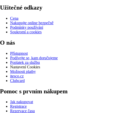
Užitečné odkazy
Cena
Nakupujte online bezpečně
Podmínky používání
Soukromí a cookies
O nás
Přístupnost
Podívejte se, kam doručujeme
Poplatek za službu
Nastavení Cookies
Možnosti platby
itesco.cz
Clubcard
Pomoc s prvním nákupem
Jak nakupovat
Registrace
Rezervace času