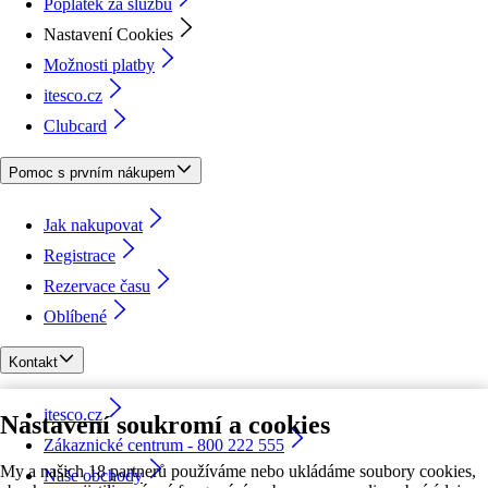
Poplatek za službu
Nastavení Cookies
Možnosti platby
itesco.cz
Clubcard
Pomoc s prvním nákupem
Jak nakupovat
Registrace
Rezervace času
Oblíbené
Kontakt
itesco.cz
Nastavení soukromí a cookies
Zákaznické centrum - 800 222 555
My a našich 18 partnerů používáme nebo ukládáme soubory cookies,
Naše obchody