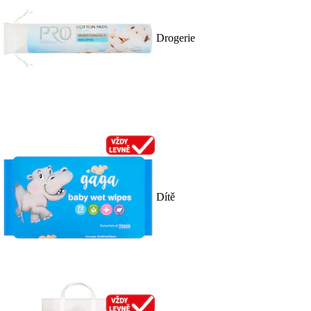
Drogerie
Dítě