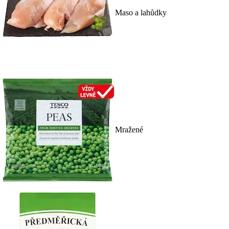
Maso a lahůdky
Mražené