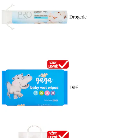
Drogerie
Dítě