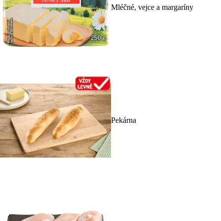
Mléčné, vejce a margaríny
Pekárna