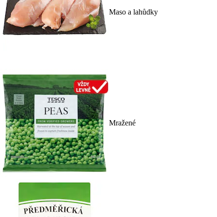
Maso a lahůdky
Mražené