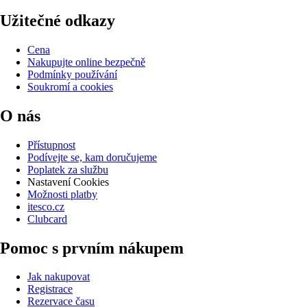
Užitečné odkazy
Cena
Nakupujte online bezpečně
Podmínky používání
Soukromí a cookies
O nás
Přístupnost
Podívejte se, kam doručujeme
Poplatek za službu
Nastavení Cookies
Možnosti platby
itesco.cz
Clubcard
Pomoc s prvním nákupem
Jak nakupovat
Registrace
Rezervace času