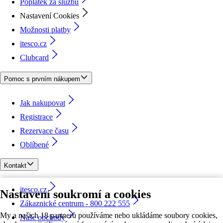
Poplatek za službu
Nastavení Cookies
Možnosti platby
itesco.cz
Clubcard
Pomoc s prvním nákupem
Jak nakupovat
Registrace
Rezervace času
Oblíbené
Kontakt
itesco.cz
Nastavení soukromí a cookies
Zákaznické centrum - 800 222 555
My a našich 18 partnerů používáme nebo ukládáme soubory cookies,
Naše obchody