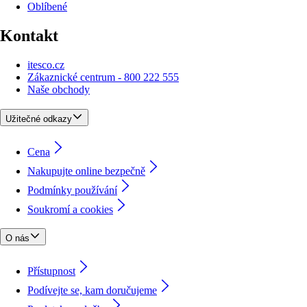
Oblíbené
Kontakt
itesco.cz
Zákaznické centrum - 800 222 555
Naše obchody
Užitečné odkazy
Cena
Nakupujte online bezpečně
Podmínky používání
Soukromí a cookies
O nás
Přístupnost
Podívejte se, kam doručujeme