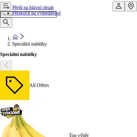
Přejít na hlavní obsah
Přeskočit na vyhledávání
Speciální nabídky
Speciální nabídky
All Offers
Top výběr