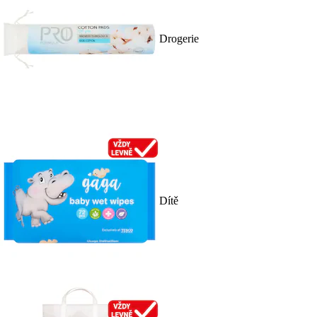
Drogerie
Dítě