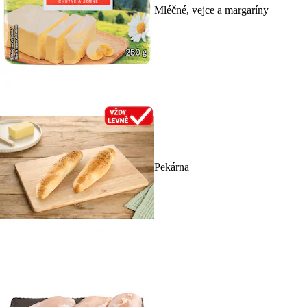
Mléčné, vejce a margaríny
Pekárna