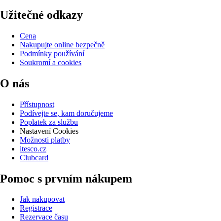
Užitečné odkazy
Cena
Nakupujte online bezpečně
Podmínky používání
Soukromí a cookies
O nás
Přístupnost
Podívejte se, kam doručujeme
Poplatek za službu
Nastavení Cookies
Možnosti platby
itesco.cz
Clubcard
Pomoc s prvním nákupem
Jak nakupovat
Registrace
Rezervace času