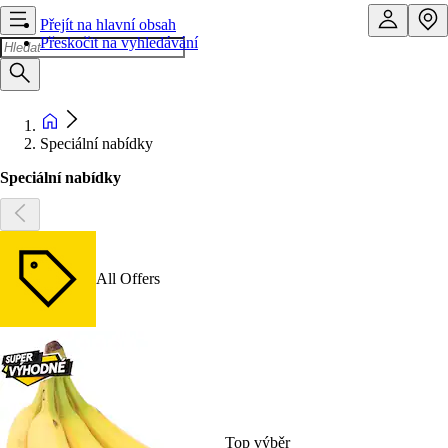
Přejít na hlavní obsah
Přeskočit na vyhledávání
Speciální nabídky
Speciální nabídky
All Offers
Top výběr