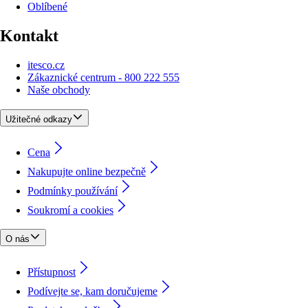
Oblíbené
Kontakt
itesco.cz
Zákaznické centrum - 800 222 555
Naše obchody
Užitečné odkazy
Cena
Nakupujte online bezpečně
Podmínky používání
Soukromí a cookies
O nás
Přístupnost
Podívejte se, kam doručujeme