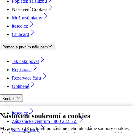
Poplatek za službu
Nastavení Cookies
Možnosti platby
itesco.cz
Clubcard
Pomoc s prvním nákupem
Jak nakupovat
Registrace
Rezervace času
Oblíbené
Kontakt
itesco.cz
Nastavení soukromí a cookies
Zákaznické centrum - 800 222 555
My a našich 18 partnerů používáme nebo ukládáme soubory cookies,
Naše obchody