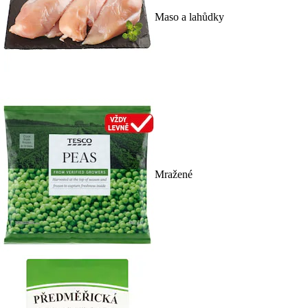
Maso a lahůdky
Mražené