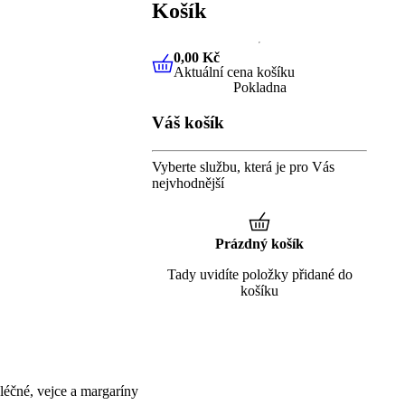
Košík
0,00 Kč
Aktuální cena košíku
0,00 Kč
Aktuální cena košíku
Pokladna
Váš košík
Vyberte službu, která je pro Vás
nejvhodnější
Prázdný košík
Tady uvidíte položky přidané do
košíku
éčné, vejce a margaríny