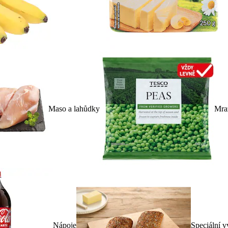
Maso a lahůdky
Mra
Nápoje
Speciální v