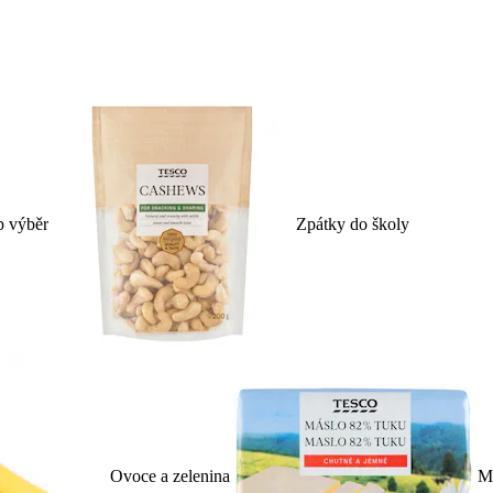
p výběr
Zpátky do školy
Ovoce a zelenina
Ml