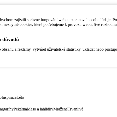
ychom zajistili správné fungování webu a zpracovali osobní údaje. P
en nezbytné cookies, které potřebujeme k provozu webu. Své rozhodnu
ch důvodů
bsahu a reklamy, vytvářet uživatelské statistiky, ukládat nebo přistup
b
Inspirace
Léto
argaríny
Pekárna
Maso a lahůdky
Mražené
Trvanlivé