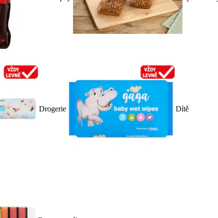
Drogerie
Dítě