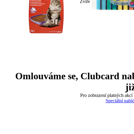
Zvíře
Omlouváme se, Clubcard nabíd
ji
Pro zobrazení platných akcí 
Speciální nabí