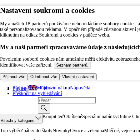
Nastavení soukromí a cookies
My a našich 18 partnerů používáme nebo ukládáme soubory cookies, ab
také personalizovanou reklamu. V opačném případě zůstanou aktivní j
kliknutím na odkaz Soukromí a cookies v patičce webu.
My a naši partneři zpracováváme údaje z následující
Povolením souborů cookies nám umožníte měřit efektivitu zobrazeného o
identifikovat vaše zařízení.
Seznam partnerů.
Přijmout vše
Odmítnout vše
Vlastní nastavení
Přejít na hlavní obsah
Můj první nákup
Nápověda
English
Přeskočit na vyhledávání
Koupit teď
Oblíbené
Speciální nabídky
Online Clu
Všechny kategorie
Top výběr
Zpátky do školy
Novinky
Ovoce a zelenina
Mléčné, vejce a m