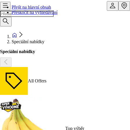
Přejít na hlavní obsah
Přeskočit na vyhledávání
Speciální nabídky
Speciální nabídky
All Offers
Top výběr