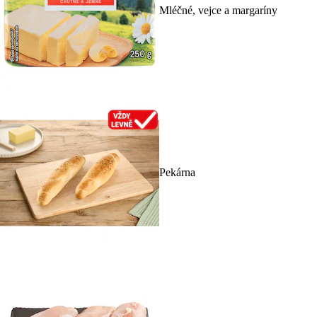
Mléčné, vejce a margaríny
Pekárna