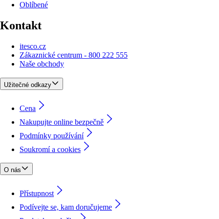
Oblíbené
Kontakt
itesco.cz
Zákaznické centrum - 800 222 555
Naše obchody
Užitečné odkazy
Cena
Nakupujte online bezpečně
Podmínky používání
Soukromí a cookies
O nás
Přístupnost
Podívejte se, kam doručujeme