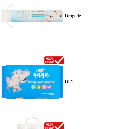
Drogerie
Dítě