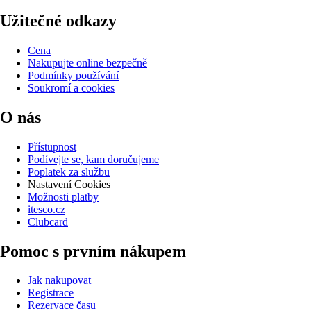
Užitečné odkazy
Cena
Nakupujte online bezpečně
Podmínky používání
Soukromí a cookies
O nás
Přístupnost
Podívejte se, kam doručujeme
Poplatek za službu
Nastavení Cookies
Možnosti platby
itesco.cz
Clubcard
Pomoc s prvním nákupem
Jak nakupovat
Registrace
Rezervace času