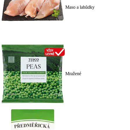
Maso a lahůdky
Mražené