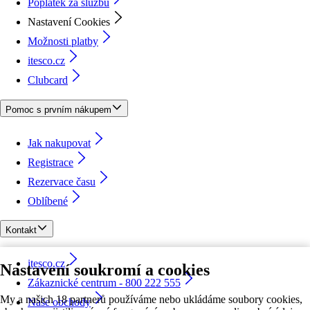
Poplatek za službu
Nastavení Cookies
Možnosti platby
itesco.cz
Clubcard
Pomoc s prvním nákupem
Jak nakupovat
Registrace
Rezervace času
Oblíbené
Kontakt
itesco.cz
Nastavení soukromí a cookies
Zákaznické centrum - 800 222 555
My a našich 18 partnerů používáme nebo ukládáme soubory cookies,
Naše obchody