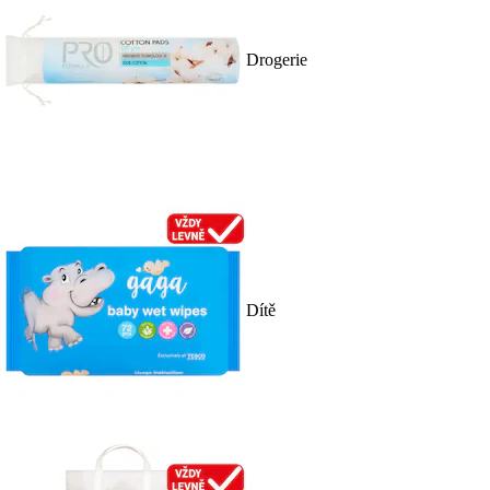
Drogerie
Dítě