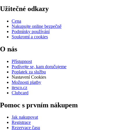
Užitečné odkazy
Cena
Nakupujte online bezpečně
Podmínky používání
Soukromí a cookies
O nás
Přístupnost
Podívejte se, kam doručujeme
Poplatek za službu
Nastavení Cookies
Možnosti platby
itesco.cz
Clubcard
Pomoc s prvním nákupem
Jak nakupovat
Registrace
Rezervace času