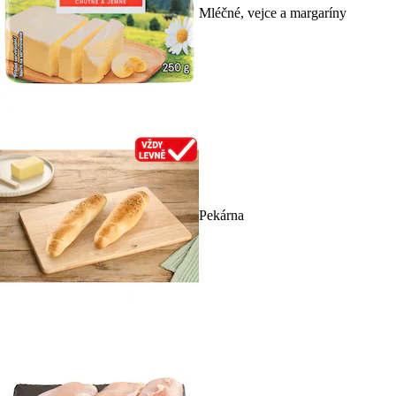
Mléčné, vejce a margaríny
Pekárna