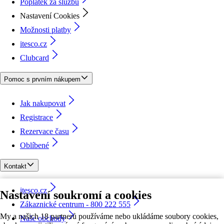
Poplatek za službu
Nastavení Cookies
Možnosti platby
itesco.cz
Clubcard
Pomoc s prvním nákupem
Jak nakupovat
Registrace
Rezervace času
Oblíbené
Kontakt
itesco.cz
Nastavení soukromí a cookies
Zákaznické centrum - 800 222 555
My a našich 18 partnerů používáme nebo ukládáme soubory cookies,
Naše obchody