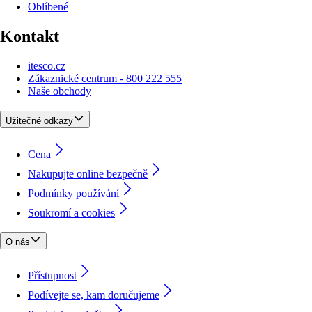
Oblíbené
Kontakt
itesco.cz
Zákaznické centrum - 800 222 555
Naše obchody
Užitečné odkazy
Cena
Nakupujte online bezpečně
Podmínky používání
Soukromí a cookies
O nás
Přístupnost
Podívejte se, kam doručujeme