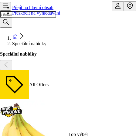
Přejít na hlavní obsah
Přeskočit na vyhledávání
Speciální nabídky
Speciální nabídky
All Offers
Top výběr