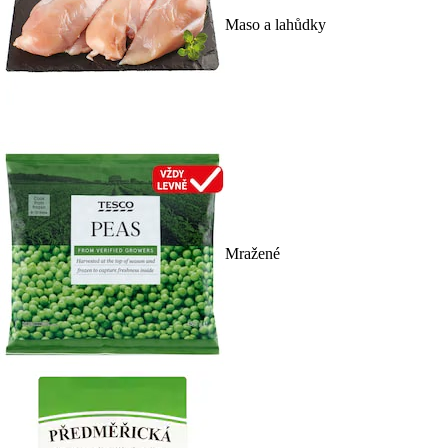
Maso a lahůdky
Mražené