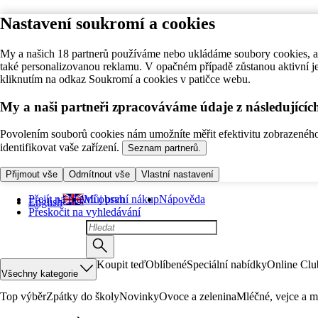
Nastavení soukromí a cookies
My a našich 18 partnerů používáme nebo ukládáme soubory cookies, ab
také personalizovanou reklamu. V opačném případě zůstanou aktivní j
kliknutím na odkaz Soukromí a cookies v patičce webu.
My a naši partneři zpracováváme údaje z následující
Povolením souborů cookies nám umožníte měřit efektivitu zobrazeného o
identifikovat vaše zařízení.
Seznam partnerů.
Přijmout vše
Odmítnout vše
Vlastní nastavení
Přejít na hlavní obsah
Můj první nákup
Nápověda
English
Přeskočit na vyhledávání
Koupit teď
Oblíbené
Speciální nabídky
Online Clu
Všechny kategorie
Top výběr
Zpátky do školy
Novinky
Ovoce a zelenina
Mléčné, vejce a m