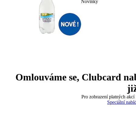
Novinky
Omlouváme se, Clubcard nabíd
ji
Pro zobrazení platných akcí 
Speciální nabí