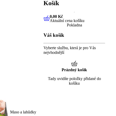
Košík
0,00 Kč
Aktuální cena košíku
0,00 Kč
Aktuální cena košíku
Pokladna
Váš košík
Vyberte službu, která je pro Vás
nejvhodnější
Prázdný košík
Tady uvidíte položky přidané do
košíku
Maso a lahůdky