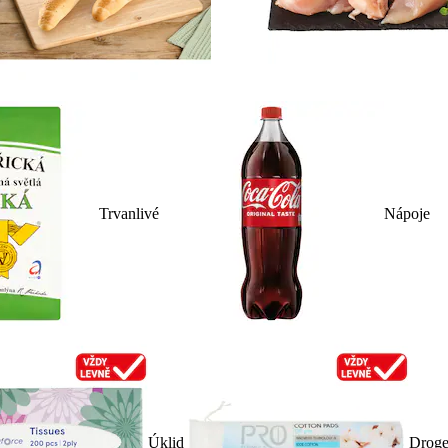
Trvanlivé
Nápoje
Úklid
Droge