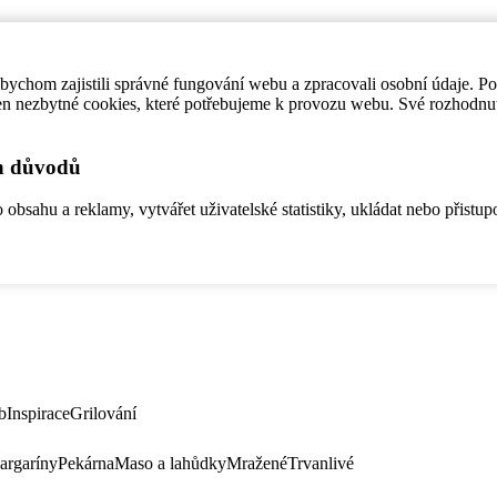
ychom zajistili správné fungování webu a zpracovali osobní údaje. P
en nezbytné cookies, které potřebujeme k provozu webu. Své rozhodnu
ch důvodů
bsahu a reklamy, vytvářet uživatelské statistiky, ukládat nebo přistup
b
Inspirace
Grilování
argaríny
Pekárna
Maso a lahůdky
Mražené
Trvanlivé