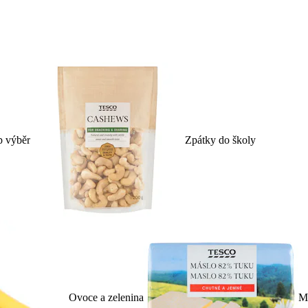
p výběr
Zpátky do školy
Ovoce a zelenina
Ml