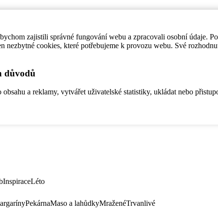
ychom zajistili správné fungování webu a zpracovali osobní údaje. P
en nezbytné cookies, které potřebujeme k provozu webu. Své rozhodnu
ch důvodů
bsahu a reklamy, vytvářet uživatelské statistiky, ukládat nebo přistup
b
Inspirace
Léto
argaríny
Pekárna
Maso a lahůdky
Mražené
Trvanlivé