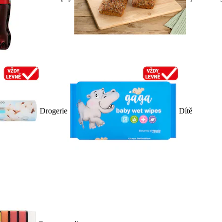
Drogerie
Dítě