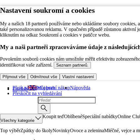
Nastavení soukromí a cookies
My a našich 18 partnerů používáme nebo ukládáme soubory cookies, ab
také personalizovanou reklamu. V opačném případě zůstanou aktivní j
kliknutím na odkaz Soukromí a cookies v patičce webu.
My a naši partneři zpracováváme údaje z následující
Povolením souborů cookies nám umožníte měřit efektivitu zobrazeného o
identifikovat vaše zařízení.
Seznam partnerů.
Přijmout vše
Odmítnout vše
Vlastní nastavení
Přejít na hlavní obsah
Můj první nákup
Nápověda
English
Přeskočit na vyhledávání
Koupit teď
Oblíbené
Speciální nabídky
Online Clu
Všechny kategorie
Top výběr
Zpátky do školy
Novinky
Ovoce a zelenina
Mléčné, vejce a m