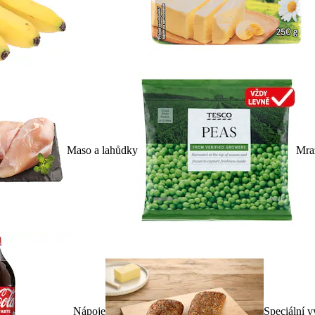
Maso a lahůdky
Mra
Nápoje
Speciální v