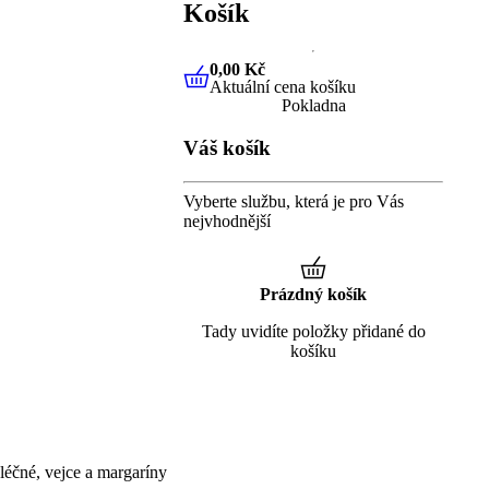
Košík
0,00 Kč
Aktuální cena košíku
0,00 Kč
Aktuální cena košíku
Pokladna
Váš košík
Vyberte službu, která je pro Vás
nejvhodnější
Prázdný košík
Tady uvidíte položky přidané do
košíku
éčné, vejce a margaríny