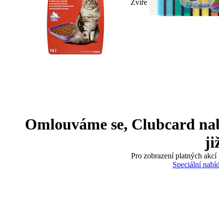
Zvíře
Omlouváme se, Clubcard nabíd
ji
Pro zobrazení platných akcí 
Speciální nabí