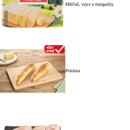
Mléčné, vejce a margaríny
Pekárna