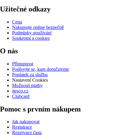
Užitečné odkazy
Cena
Nakupujte online bezpečně
Podmínky používání
Soukromí a cookies
O nás
Přístupnost
Podívejte se, kam doručujeme
Poplatek za službu
Nastavení Cookies
Možnosti platby
itesco.cz
Clubcard
Pomoc s prvním nákupem
Jak nakupovat
Registrace
Rezervace času