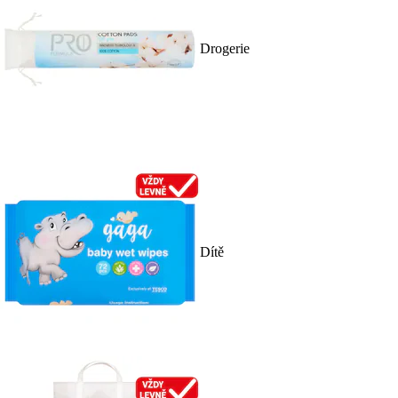
Drogerie
Dítě