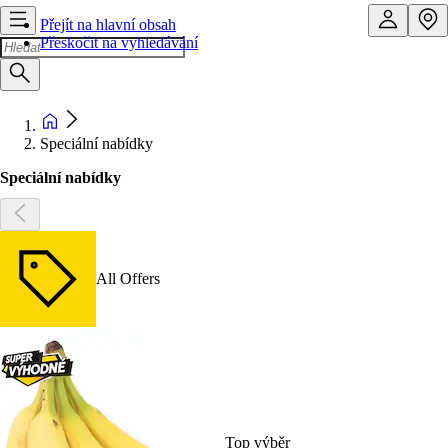
Přejít na hlavní obsah
Přeskočit na vyhledávání
Speciální nabídky
Speciální nabídky
All Offers
Top výběr