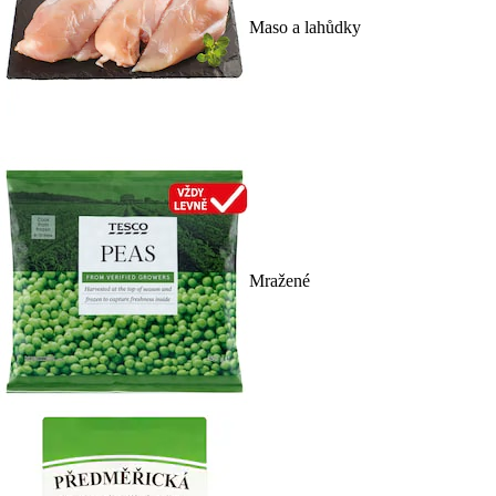
Maso a lahůdky
Mražené