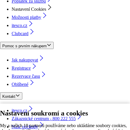
Poplatek za službu
Nastavení Cookies
Možnosti platby
itesco.cz
Clubcard
Pomoc s prvním nákupem
Jak nakupovat
Registrace
Rezervace času
Oblíbené
Kontakt
itesco.cz
Nastavení soukromí a cookies
Zákaznické centrum - 800 222 555
My a našich 18 partnerů používáme nebo ukládáme soubory cookies,
Naše obchody