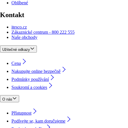
Oblíbené
Kontakt
itesco.cz
Zákaznické centrum - 800 222 555
Naše obchody
Užitečné odkazy
Cena
Nakupujte online bezpečně
Podmínky používání
Soukromí a cookies
O nás
Přístupnost
Podívejte se, kam doručujeme