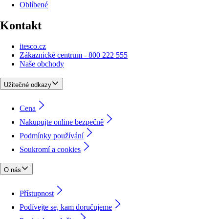
Oblíbené
Kontakt
itesco.cz
Zákaznické centrum - 800 222 555
Naše obchody
Užitečné odkazy
Cena
Nakupujte online bezpečně
Podmínky používání
Soukromí a cookies
O nás
Přístupnost
Podívejte se, kam doručujeme