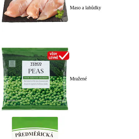
Maso a lahůdky
Mražené