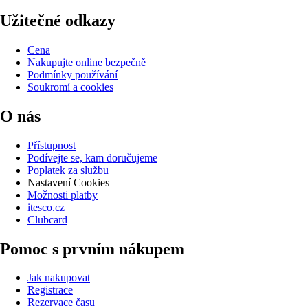
Užitečné odkazy
Cena
Nakupujte online bezpečně
Podmínky používání
Soukromí a cookies
O nás
Přístupnost
Podívejte se, kam doručujeme
Poplatek za službu
Nastavení Cookies
Možnosti platby
itesco.cz
Clubcard
Pomoc s prvním nákupem
Jak nakupovat
Registrace
Rezervace času