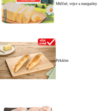
Mléčné, vejce a margaríny
Pekárna