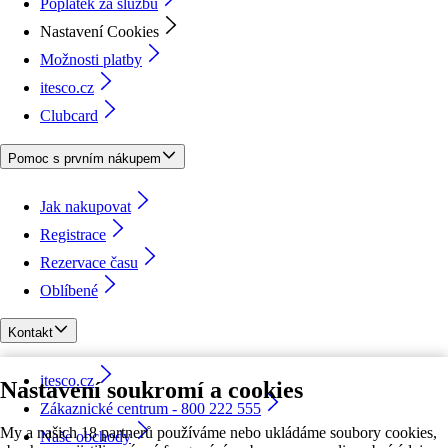
Poplatek za službu
Nastavení Cookies
Možnosti platby
itesco.cz
Clubcard
Pomoc s prvním nákupem
Jak nakupovat
Registrace
Rezervace času
Oblíbené
Kontakt
itesco.cz
Nastavení soukromí a cookies
Zákaznické centrum - 800 222 555
My a našich 18 partnerů používáme nebo ukládáme soubory cookies,
Naše obchody