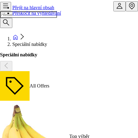
Přejít na hlavní obsah
Přeskočit na vyhledávání
Speciální nabídky
Speciální nabídky
All Offers
Top výběr