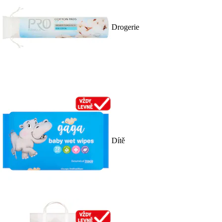
Drogerie
Dítě