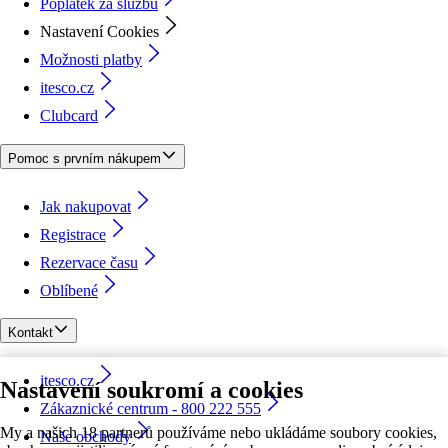
Poplatek za službu
Nastavení Cookies
Možnosti platby
itesco.cz
Clubcard
Pomoc s prvním nákupem
Jak nakupovat
Registrace
Rezervace času
Oblíbené
Kontakt
itesco.cz
Nastavení soukromí a cookies
Zákaznické centrum - 800 222 555
My a našich 18 partnerů používáme nebo ukládáme soubory cookies,
Naše obchody