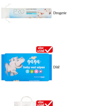
Drogerie
Dítě