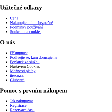
Užitečné odkazy
Cena
Nakupujte online bezpečně
Podmínky používání
Soukromí a cookies
O nás
Přístupnost
Podívejte se, kam doručujeme
Poplatek za službu
Nastavení Cookies
Možnosti platby
itesco.cz
Clubcard
Pomoc s prvním nákupem
Jak nakupovat
Registrace
Rezervace času