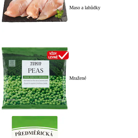
Maso a lahůdky
Mražené