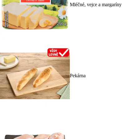
Mléčné, vejce a margaríny
Pekárna