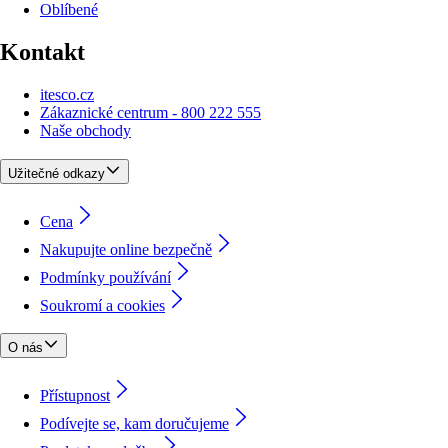
Oblíbené
Kontakt
itesco.cz
Zákaznické centrum - 800 222 555
Naše obchody
Užitečné odkazy
Cena
Nakupujte online bezpečně
Podmínky používání
Soukromí a cookies
O nás
Přístupnost
Podívejte se, kam doručujeme