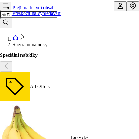
Přejít na hlavní obsah
Přeskočit na vyhledávání
Speciální nabídky
Speciální nabídky
All Offers
Top výběr