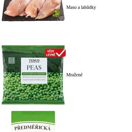
Maso a lahůdky
Mražené