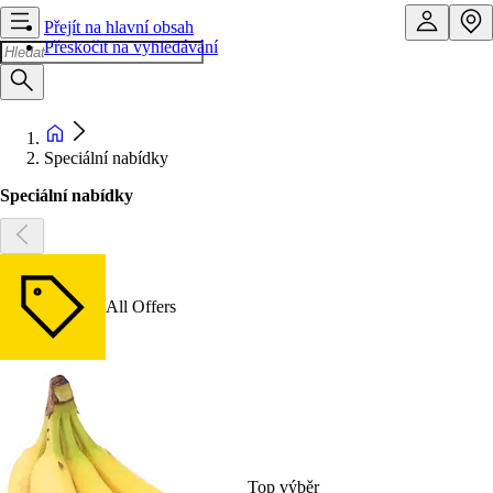
Přejít na hlavní obsah
Přeskočit na vyhledávání
Speciální nabídky
Speciální nabídky
All Offers
Top výběr