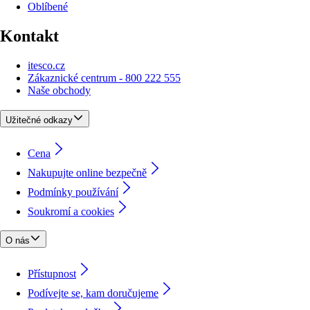
Oblíbené
Kontakt
itesco.cz
Zákaznické centrum - 800 222 555
Naše obchody
Užitečné odkazy
Cena
Nakupujte online bezpečně
Podmínky používání
Soukromí a cookies
O nás
Přístupnost
Podívejte se, kam doručujeme