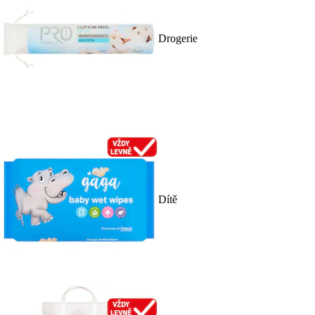
Drogerie
Dítě