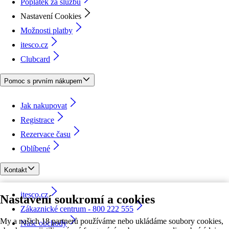
Poplatek za službu
Nastavení Cookies
Možnosti platby
itesco.cz
Clubcard
Pomoc s prvním nákupem
Jak nakupovat
Registrace
Rezervace času
Oblíbené
Kontakt
itesco.cz
Nastavení soukromí a cookies
Zákaznické centrum - 800 222 555
My a našich 18 partnerů používáme nebo ukládáme soubory cookies,
Naše obchody