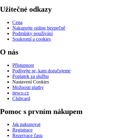
Užitečné odkazy
Cena
Nakupujte online bezpečně
Podmínky používání
Soukromí a cookies
O nás
Přístupnost
Podívejte se, kam doručujeme
Poplatek za službu
Nastavení Cookies
Možnosti platby
itesco.cz
Clubcard
Pomoc s prvním nákupem
Jak nakupovat
Registrace
Rezervace času