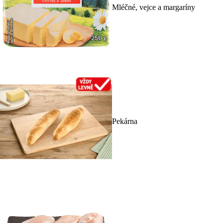
Mléčné, vejce a margaríny
Pekárna