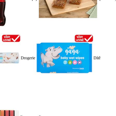
Drogerie
Dítě