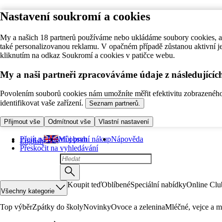
Nastavení soukromí a cookies
My a našich 18 partnerů používáme nebo ukládáme soubory cookies, ab
také personalizovanou reklamu. V opačném případě zůstanou aktivní j
kliknutím na odkaz Soukromí a cookies v patičce webu.
My a naši partneři zpracováváme údaje z následující
Povolením souborů cookies nám umožníte měřit efektivitu zobrazeného o
identifikovat vaše zařízení.
Seznam partnerů.
Přijmout vše
Odmítnout vše
Vlastní nastavení
Přejít na hlavní obsah
Můj první nákup
Nápověda
English
Přeskočit na vyhledávání
Koupit teď
Oblíbené
Speciální nabídky
Online Clu
Všechny kategorie
Top výběr
Zpátky do školy
Novinky
Ovoce a zelenina
Mléčné, vejce a m