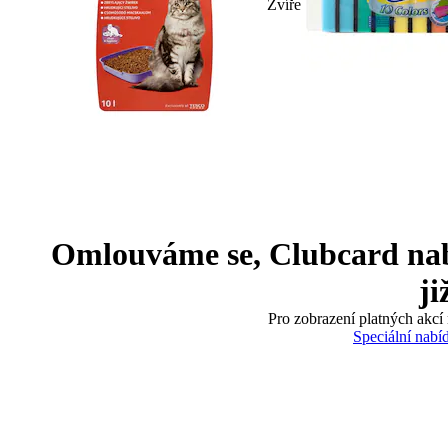
Zvíře
Omlouváme se, Clubcard nabíd
ji
Pro zobrazení platných akcí 
Speciální nabí