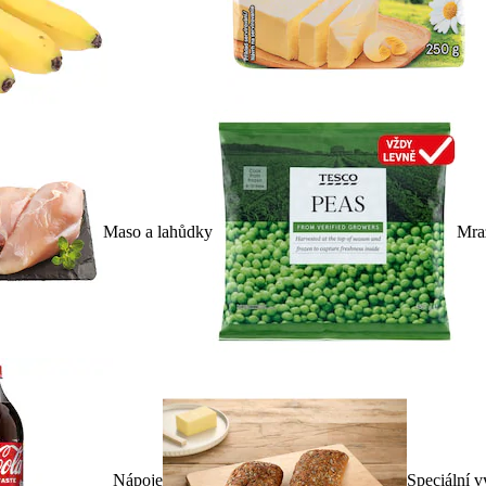
Maso a lahůdky
Mra
Nápoje
Speciální v