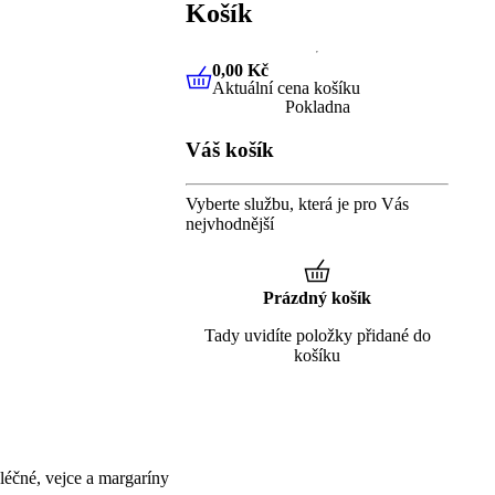
Košík
0,00 Kč
Aktuální cena košíku
0,00 Kč
Aktuální cena košíku
Pokladna
Váš košík
Vyberte službu, která je pro Vás
nejvhodnější
Prázdný košík
Tady uvidíte položky přidané do
košíku
éčné, vejce a margaríny