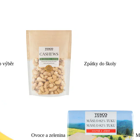
p výběr
Zpátky do školy
Ovoce a zelenina
Ml