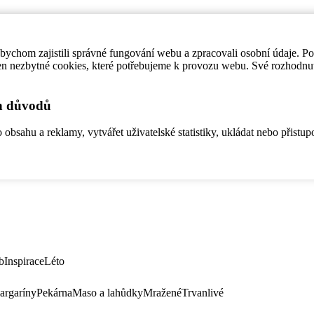
ychom zajistili správné fungování webu a zpracovali osobní údaje. P
en nezbytné cookies, které potřebujeme k provozu webu. Své rozhodnu
ch důvodů
bsahu a reklamy, vytvářet uživatelské statistiky, ukládat nebo přistup
b
Inspirace
Léto
argaríny
Pekárna
Maso a lahůdky
Mražené
Trvanlivé