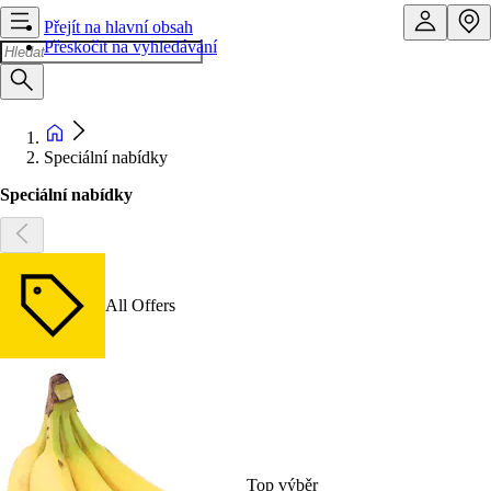
Přejít na hlavní obsah
Přeskočit na vyhledávání
Speciální nabídky
Speciální nabídky
All Offers
Top výběr