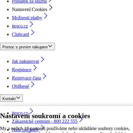
Poplatek za službu
Nastavení Cookies
Možnosti platby
itesco.cz
Clubcard
Pomoc s prvním nákupem
Jak nakupovat
Registrace
Rezervace času
Oblíbené
Kontakt
itesco.cz
Nastavení soukromí a cookies
Zákaznické centrum - 800 222 555
My a našich 18 partnerů používáme nebo ukládáme soubory cookies,
Naše obchody