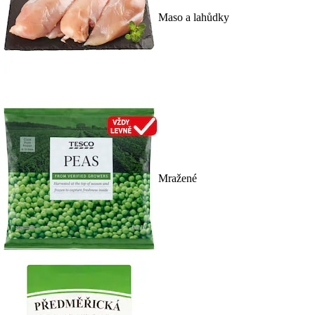
Maso a lahůdky
Mražené