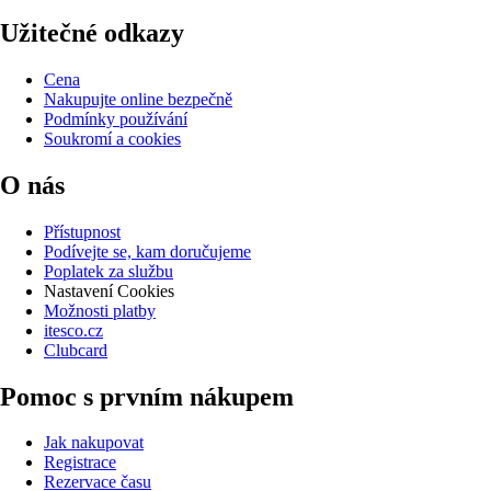
Užitečné odkazy
Cena
Nakupujte online bezpečně
Podmínky používání
Soukromí a cookies
O nás
Přístupnost
Podívejte se, kam doručujeme
Poplatek za službu
Nastavení Cookies
Možnosti platby
itesco.cz
Clubcard
Pomoc s prvním nákupem
Jak nakupovat
Registrace
Rezervace času