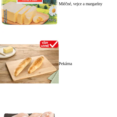
Mléčné, vejce a margaríny
Pekárna