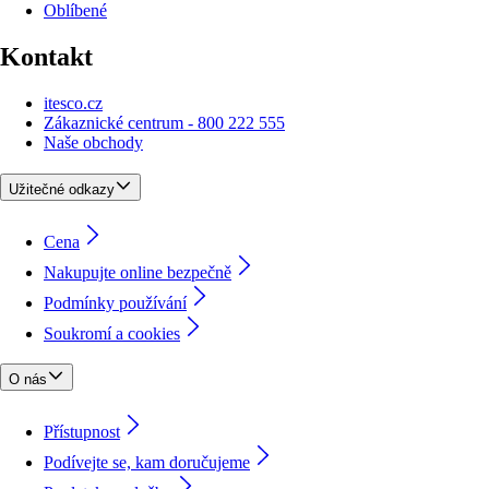
Oblíbené
Kontakt
itesco.cz
Zákaznické centrum - 800 222 555
Naše obchody
Užitečné odkazy
Cena
Nakupujte online bezpečně
Podmínky používání
Soukromí a cookies
O nás
Přístupnost
Podívejte se, kam doručujeme