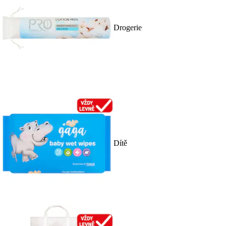
Drogerie
Dítě