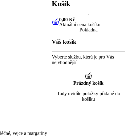
Košík
0,00 Kč
Aktuální cena košíku
0,00 Kč
Aktuální cena košíku
Pokladna
Váš košík
Vyberte službu, která je pro Vás
nejvhodnější
Prázdný košík
Tady uvidíte položky přidané do
košíku
éčné, vejce a margaríny