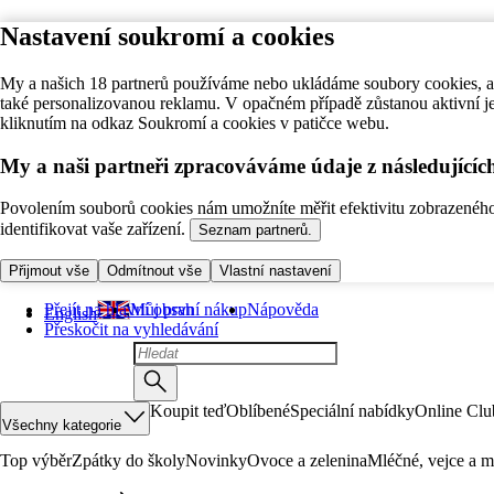
Nastavení soukromí a cookies
My a našich 18 partnerů používáme nebo ukládáme soubory cookies, ab
také personalizovanou reklamu. V opačném případě zůstanou aktivní j
kliknutím na odkaz Soukromí a cookies v patičce webu.
My a naši partneři zpracováváme údaje z následující
Povolením souborů cookies nám umožníte měřit efektivitu zobrazeného o
identifikovat vaše zařízení.
Seznam partnerů.
Přijmout vše
Odmítnout vše
Vlastní nastavení
Přejít na hlavní obsah
Můj první nákup
Nápověda
English
Přeskočit na vyhledávání
Koupit teď
Oblíbené
Speciální nabídky
Online Clu
Všechny kategorie
Top výběr
Zpátky do školy
Novinky
Ovoce a zelenina
Mléčné, vejce a m