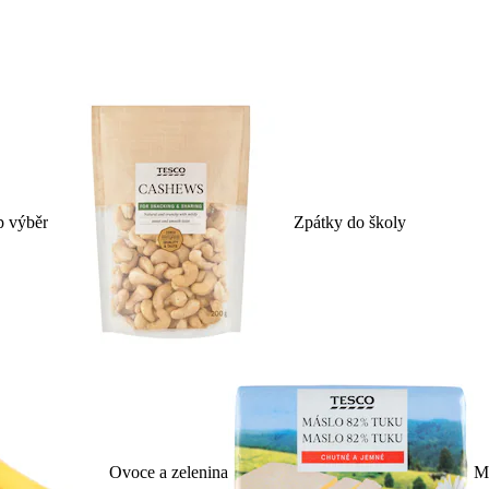
p výběr
Zpátky do školy
Ovoce a zelenina
Ml