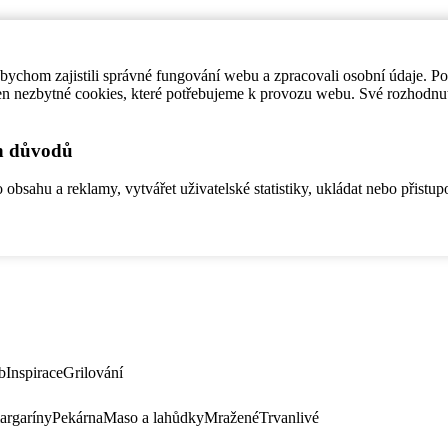
ychom zajistili správné fungování webu a zpracovali osobní údaje. P
en nezbytné cookies, které potřebujeme k provozu webu. Své rozhodnu
ch důvodů
bsahu a reklamy, vytvářet uživatelské statistiky, ukládat nebo přistup
b
Inspirace
Grilování
argaríny
Pekárna
Maso a lahůdky
Mražené
Trvanlivé