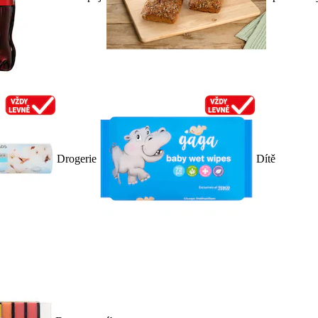
Drogerie
Dítě