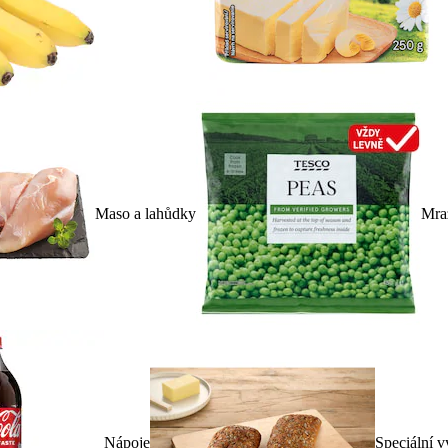
Maso a lahůdky
Mra
Nápoje
Speciální v