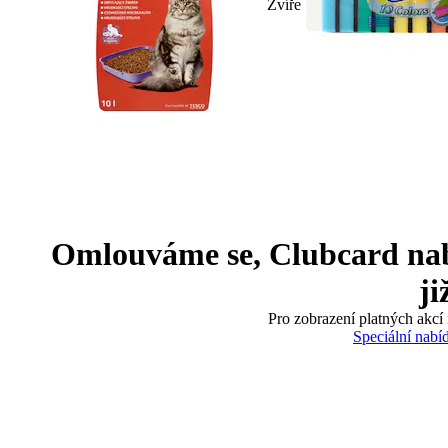
Zvíře
Omlouváme se, Clubcard nabíd
ji
Pro zobrazení platných akcí 
Speciální nabí