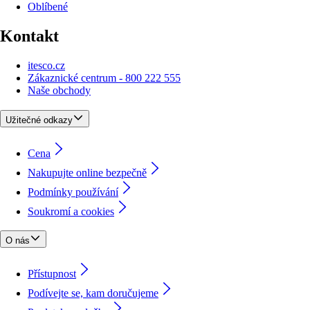
Oblíbené
Kontakt
itesco.cz
Zákaznické centrum - 800 222 555
Naše obchody
Užitečné odkazy
Cena
Nakupujte online bezpečně
Podmínky používání
Soukromí a cookies
O nás
Přístupnost
Podívejte se, kam doručujeme