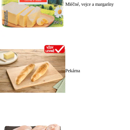
Mléčné, vejce a margaríny
Pekárna