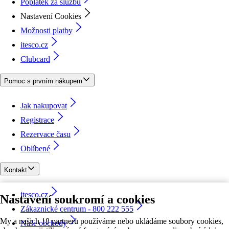
Poplatek za službu
Nastavení Cookies
Možnosti platby
itesco.cz
Clubcard
Pomoc s prvním nákupem
Jak nakupovat
Registrace
Rezervace času
Oblíbené
Kontakt
itesco.cz
Nastavení soukromí a cookies
Zákaznické centrum - 800 222 555
My a našich 18 partnerů používáme nebo ukládáme soubory cookies,
Naše obchody