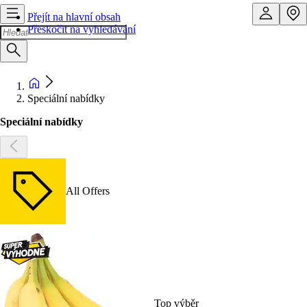
Přejít na hlavní obsah
Přeskočit na vyhledávání
Speciální nabídky
Speciální nabídky
All Offers
Top výběr