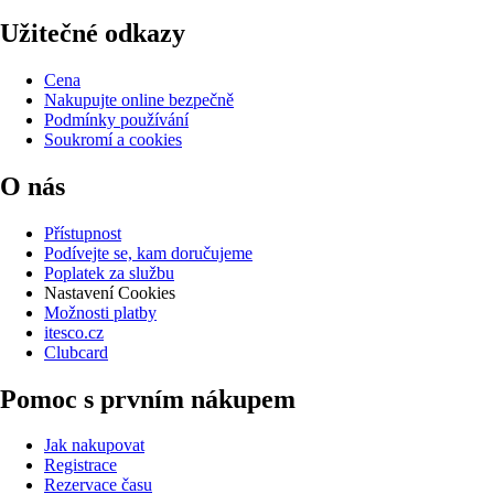
Užitečné odkazy
Cena
Nakupujte online bezpečně
Podmínky používání
Soukromí a cookies
O nás
Přístupnost
Podívejte se, kam doručujeme
Poplatek za službu
Nastavení Cookies
Možnosti platby
itesco.cz
Clubcard
Pomoc s prvním nákupem
Jak nakupovat
Registrace
Rezervace času