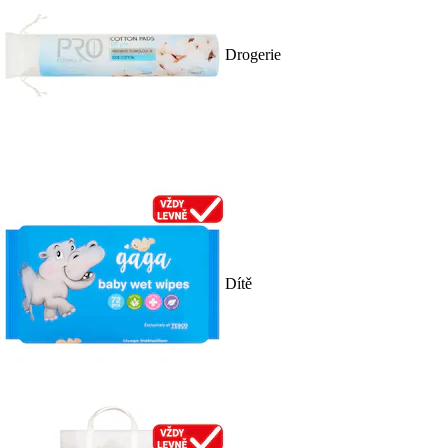
Drogerie
Dítě