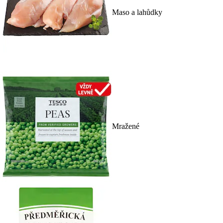
Maso a lahůdky
Mražené