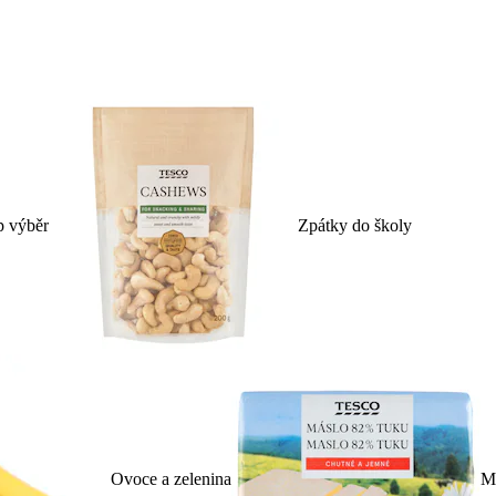
p výběr
Zpátky do školy
Ovoce a zelenina
Ml