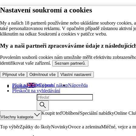
Nastavení soukromí a cookies
My a našich 18 partnerů používáme nebo ukládáme soubory cookies, ab
také personalizovanou reklamu. V opačném případě zůstanou aktivní j
kliknutím na odkaz Soukromí a cookies v patičce webu.
My a naši partneři zpracováváme údaje z následující
Povolením souborů cookies nám umožníte měřit efektivitu zobrazeného o
identifikovat vaše zařízení.
Seznam partnerů.
Přijmout vše
Odmítnout vše
Vlastní nastavení
Přejít na hlavní obsah
Můj první nákup
Nápověda
English
Přeskočit na vyhledávání
Koupit teď
Oblíbené
Speciální nabídky
Online Clu
Všechny kategorie
Top výběr
Zpátky do školy
Novinky
Ovoce a zelenina
Mléčné, vejce a m