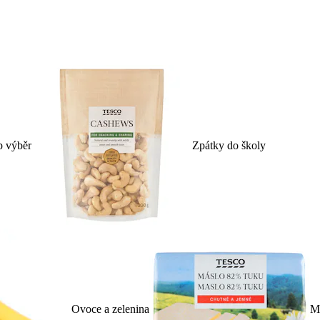
p výběr
Zpátky do školy
Ovoce a zelenina
Ml