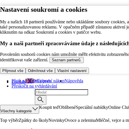
Nastavení soukromí a cookies
My a našich 18 partnerů používáme nebo ukládáme soubory cookies, ab
také personalizovanou reklamu. V opačném případě zůstanou aktivní j
kliknutím na odkaz Soukromí a cookies v patičce webu.
My a naši partneři zpracováváme údaje z následující
Povolením souborů cookies nám umožníte měřit efektivitu zobrazeného o
identifikovat vaše zařízení.
Seznam partnerů.
Přijmout vše
Odmítnout vše
Vlastní nastavení
Přejít na hlavní obsah
Můj první nákup
Nápověda
English
Přeskočit na vyhledávání
Koupit teď
Oblíbené
Speciální nabídky
Online Clu
Všechny kategorie
Top výběr
Zpátky do školy
Novinky
Ovoce a zelenina
Mléčné, vejce a m