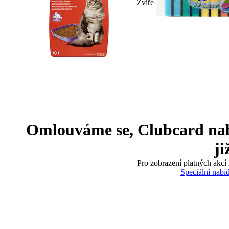
Zvíře
Omlouváme se, Clubcard nabíd
ji
Pro zobrazení platných akcí 
Speciální nabí