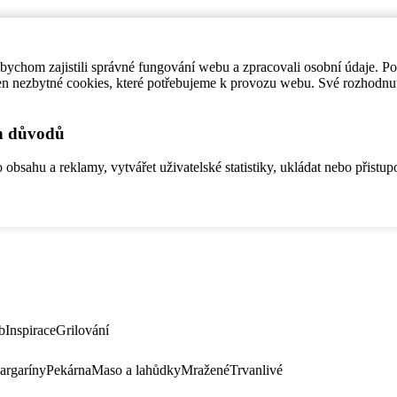
ychom zajistili správné fungování webu a zpracovali osobní údaje. P
en nezbytné cookies, které potřebujeme k provozu webu. Své rozhodnu
ch důvodů
bsahu a reklamy, vytvářet uživatelské statistiky, ukládat nebo přistup
b
Inspirace
Grilování
argaríny
Pekárna
Maso a lahůdky
Mražené
Trvanlivé