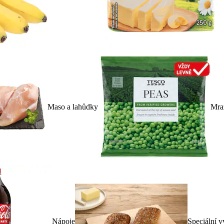
Maso a lahůdky
Mra
Nápoje
Speciální v