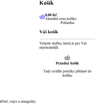
Košík
0,00 Kč
Aktuální cena košíku
0,00 Kč
Aktuální cena košíku
Pokladna
Váš košík
Vyberte službu, která je pro Vás
nejvhodnější
Prázdný košík
Tady uvidíte položky přidané do
košíku
éčné, vejce a margaríny