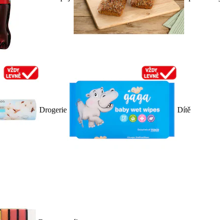
Drogerie
Dítě