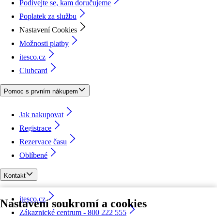
Podívejte se, kam doručujeme
Poplatek za službu
Nastavení Cookies
Možnosti platby
itesco.cz
Clubcard
Pomoc s prvním nákupem
Jak nakupovat
Registrace
Rezervace času
Oblíbené
Kontakt
itesco.cz
Nastavení soukromí a cookies
Zákaznické centrum - 800 222 555