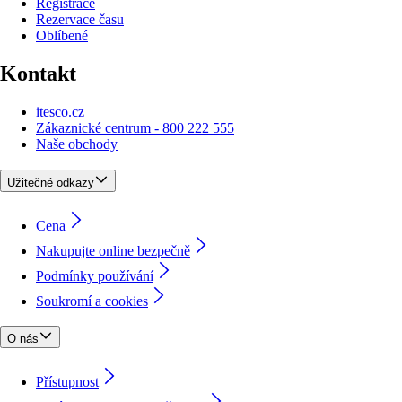
Registrace
Rezervace času
Oblíbené
Kontakt
itesco.cz
Zákaznické centrum - 800 222 555
Naše obchody
Užitečné odkazy
Cena
Nakupujte online bezpečně
Podmínky používání
Soukromí a cookies
O nás
Přístupnost