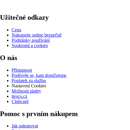
Užitečné odkazy
Cena
Nakupujte online bezpečně
Podmínky používání
Soukromí a cookies
O nás
Přístupnost
Podívejte se, kam doručujeme
Poplatek za službu
Nastavení Cookies
Možnosti platby
itesco.cz
Clubcard
Pomoc s prvním nákupem
Jak nakupovat