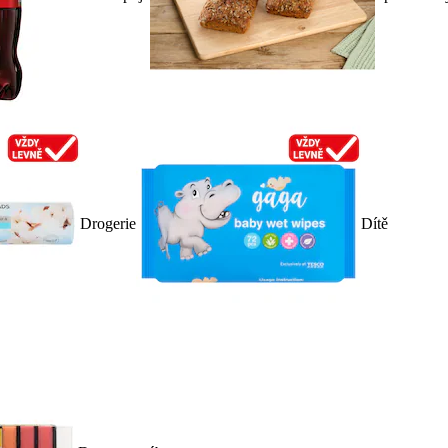
Drogerie
Dítě