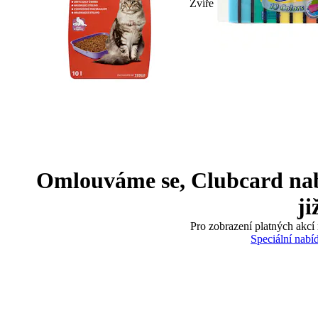
Zvíře
Omlouváme se, Clubcard nabíd
ji
Pro zobrazení platných akcí 
Speciální nabí