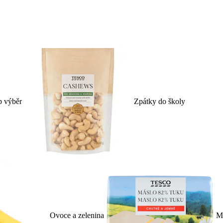
p výběr
Zpátky do školy
Ovoce a zelenina
Ml