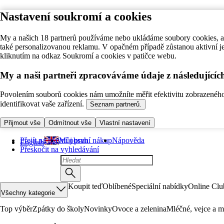
Nastavení soukromí a cookies
My a našich 18 partnerů používáme nebo ukládáme soubory cookies, ab
také personalizovanou reklamu. V opačném případě zůstanou aktivní j
kliknutím na odkaz Soukromí a cookies v patičce webu.
My a naši partneři zpracováváme údaje z následující
Povolením souborů cookies nám umožníte měřit efektivitu zobrazeného o
identifikovat vaše zařízení.
Seznam partnerů.
Přijmout vše
Odmítnout vše
Vlastní nastavení
Přejít na hlavní obsah
Můj první nákup
Nápověda
English
Přeskočit na vyhledávání
Koupit teď
Oblíbené
Speciální nabídky
Online Clu
Všechny kategorie
Top výběr
Zpátky do školy
Novinky
Ovoce a zelenina
Mléčné, vejce a m