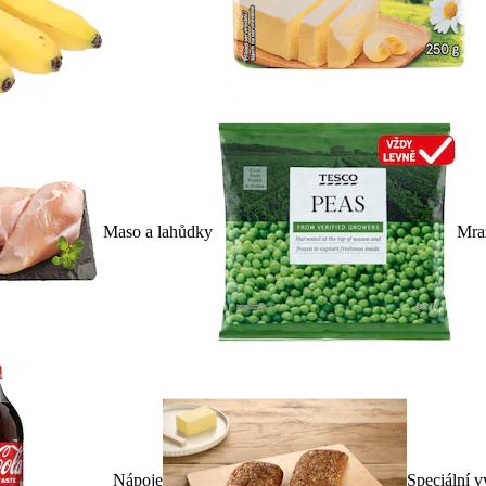
Maso a lahůdky
Mra
Nápoje
Speciální v