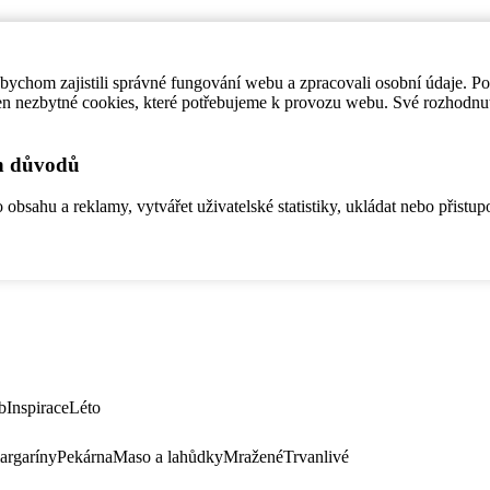
ychom zajistili správné fungování webu a zpracovali osobní údaje. P
en nezbytné cookies, které potřebujeme k provozu webu. Své rozhodnu
ch důvodů
bsahu a reklamy, vytvářet uživatelské statistiky, ukládat nebo přistup
b
Inspirace
Léto
argaríny
Pekárna
Maso a lahůdky
Mražené
Trvanlivé