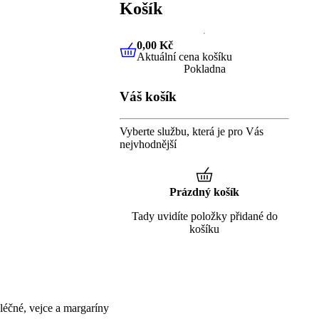
Košík
0,00 Kč
Aktuální cena košíku
0,00 Kč
Aktuální cena košíku
Pokladna
Váš košík
Vyberte službu, která je pro Vás
nejvhodnější
Prázdný košík
Tady uvidíte položky přidané do
košíku
éčné, vejce a margaríny