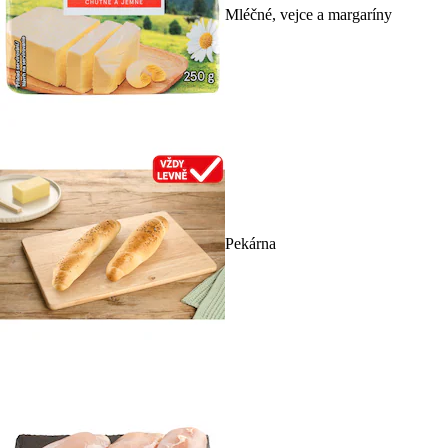
Mléčné, vejce a margaríny
Pekárna