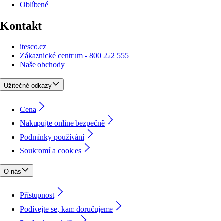
Oblíbené
Kontakt
itesco.cz
Zákaznické centrum - 800 222 555
Naše obchody
Užitečné odkazy
Cena
Nakupujte online bezpečně
Podmínky používání
Soukromí a cookies
O nás
Přístupnost
Podívejte se, kam doručujeme