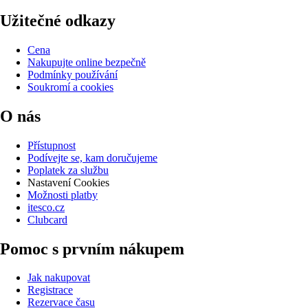
Užitečné odkazy
Cena
Nakupujte online bezpečně
Podmínky používání
Soukromí a cookies
O nás
Přístupnost
Podívejte se, kam doručujeme
Poplatek za službu
Nastavení Cookies
Možnosti platby
itesco.cz
Clubcard
Pomoc s prvním nákupem
Jak nakupovat
Registrace
Rezervace času