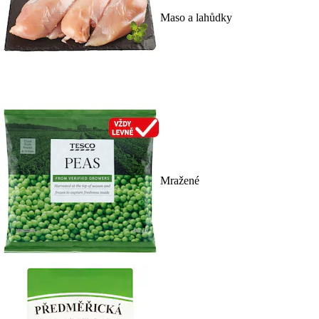
Maso a lahůdky
Mražené