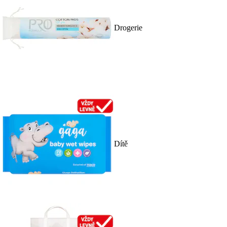
Drogerie
Dítě