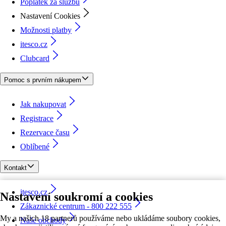
Poplatek za službu
Nastavení Cookies
Možnosti platby
itesco.cz
Clubcard
Pomoc s prvním nákupem
Jak nakupovat
Registrace
Rezervace času
Oblíbené
Kontakt
itesco.cz
Nastavení soukromí a cookies
Zákaznické centrum - 800 222 555
My a našich 18 partnerů používáme nebo ukládáme soubory cookies,
Naše obchody