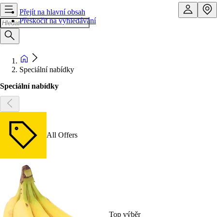
Přejít na hlavní obsah
Přeskočit na vyhledávání
Speciální nabídky
Speciální nabídky
All Offers
Top výběr