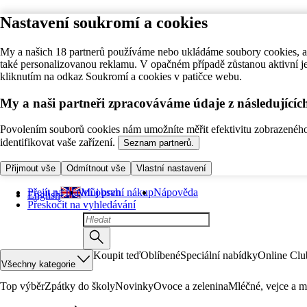
Nastavení soukromí a cookies
My a našich 18 partnerů používáme nebo ukládáme soubory cookies, ab
také personalizovanou reklamu. V opačném případě zůstanou aktivní j
kliknutím na odkaz Soukromí a cookies v patičce webu.
My a naši partneři zpracováváme údaje z následující
Povolením souborů cookies nám umožníte měřit efektivitu zobrazeného o
identifikovat vaše zařízení.
Seznam partnerů.
Přijmout vše
Odmítnout vše
Vlastní nastavení
Přejít na hlavní obsah
Můj první nákup
Nápověda
English
Přeskočit na vyhledávání
Koupit teď
Oblíbené
Speciální nabídky
Online Clu
Všechny kategorie
Top výběr
Zpátky do školy
Novinky
Ovoce a zelenina
Mléčné, vejce a m