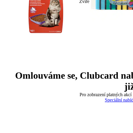
Zvíře
Omlouváme se, Clubcard nabíd
ji
Pro zobrazení platných akcí 
Speciální nabí