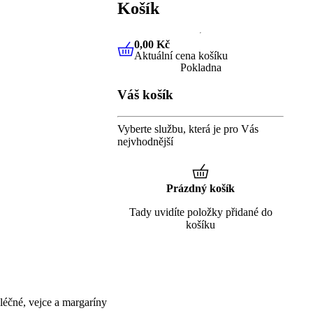
Košík
0,00 Kč
Aktuální cena košíku
0,00 Kč
Aktuální cena košíku
Pokladna
Váš košík
Vyberte službu, která je pro Vás
nejvhodnější
Prázdný košík
Tady uvidíte položky přidané do
košíku
éčné, vejce a margaríny