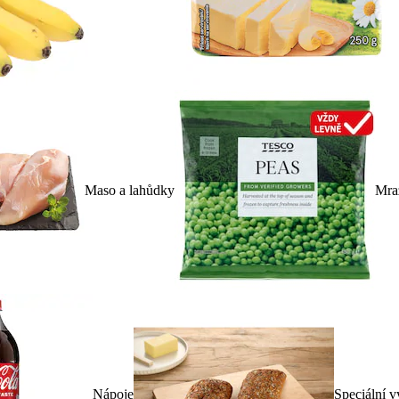
Maso a lahůdky
Mra
Nápoje
Speciální v