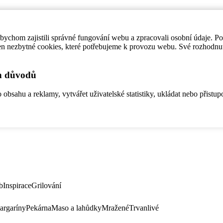
ychom zajistili správné fungování webu a zpracovali osobní údaje. P
en nezbytné cookies, které potřebujeme k provozu webu. Své rozhodnu
ch důvodů
bsahu a reklamy, vytvářet uživatelské statistiky, ukládat nebo přistup
b
Inspirace
Grilování
argaríny
Pekárna
Maso a lahůdky
Mražené
Trvanlivé