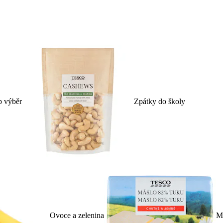
p výběr
Zpátky do školy
Ovoce a zelenina
Ml