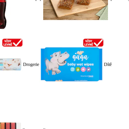
Drogerie
Dítě