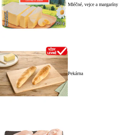
Mléčné, vejce a margaríny
Pekárna