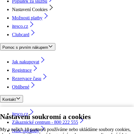
Poplatek za službu
Nastavení Cookies
Možnosti platby
itesco.cz
Clubcard
Pomoc s prvním nákupem
Jak nakupovat
Registrace
Rezervace času
Oblíbené
Kontakt
itesco.cz
Nastavení soukromí a cookies
Zákaznické centrum - 800 222 555
My a našich 18 partnerů používáme nebo ukládáme soubory cookies,
Naše obchody