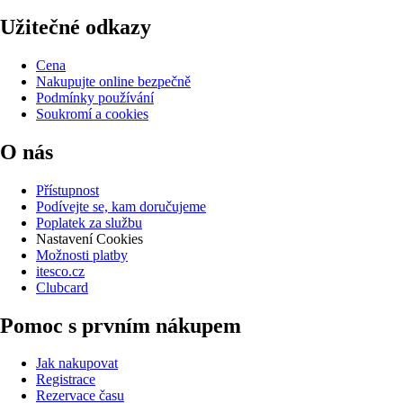
Užitečné odkazy
Cena
Nakupujte online bezpečně
Podmínky používání
Soukromí a cookies
O nás
Přístupnost
Podívejte se, kam doručujeme
Poplatek za službu
Nastavení Cookies
Možnosti platby
itesco.cz
Clubcard
Pomoc s prvním nákupem
Jak nakupovat
Registrace
Rezervace času