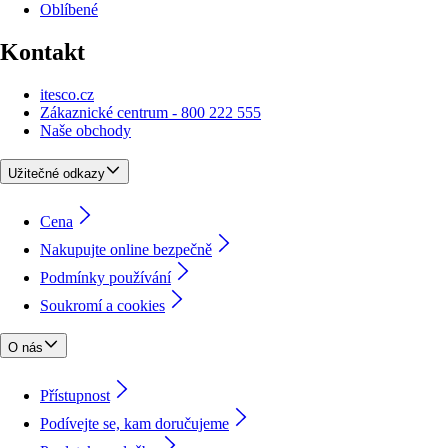
Oblíbené
Kontakt
itesco.cz
Zákaznické centrum - 800 222 555
Naše obchody
Užitečné odkazy
Cena
Nakupujte online bezpečně
Podmínky používání
Soukromí a cookies
O nás
Přístupnost
Podívejte se, kam doručujeme