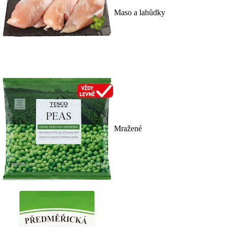
Maso a lahůdky
Mražené