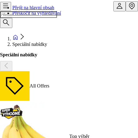
Přejít na hlavní obsah
Přeskočit na vyhledávání
Speciální nabídky
Speciální nabídky
All Offers
Top výběr