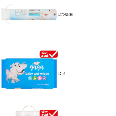
Drogerie
Dítě