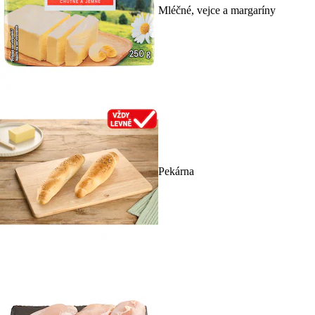
Mléčné, vejce a margaríny
Pekárna