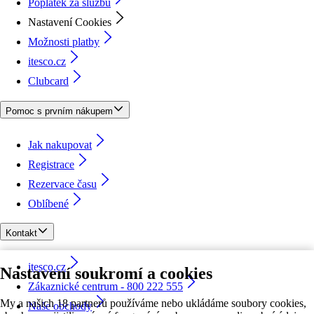
Poplatek za službu
Nastavení Cookies
Možnosti platby
itesco.cz
Clubcard
Pomoc s prvním nákupem
Jak nakupovat
Registrace
Rezervace času
Oblíbené
Kontakt
itesco.cz
Nastavení soukromí a cookies
Zákaznické centrum - 800 222 555
My a našich 18 partnerů používáme nebo ukládáme soubory cookies,
Naše obchody