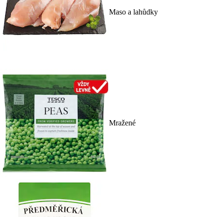
Maso a lahůdky
Mražené