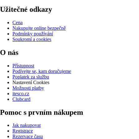
Užitečné odkazy
Cena
Nakupujte online bezpečně
Podmínky používání
Soukromí a cookies
O nás
Přístupnost
Podívejte se, kam doručujeme
Poplatek za službu
Nastavení Cookies
Možnosti platby
itesco.cz
Clubcard
Pomoc s prvním nákupem
Jak nakupovat
Registrace
Rezervace času