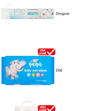
Drogerie
Dítě