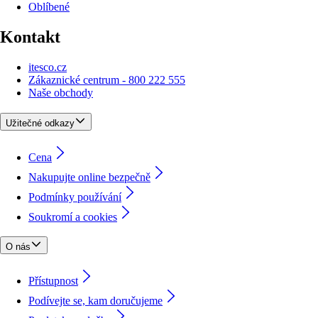
Oblíbené
Kontakt
itesco.cz
Zákaznické centrum - 800 222 555
Naše obchody
Užitečné odkazy
Cena
Nakupujte online bezpečně
Podmínky používání
Soukromí a cookies
O nás
Přístupnost
Podívejte se, kam doručujeme