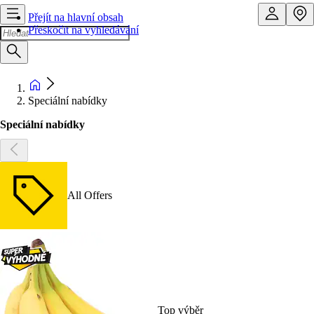
Přejít na hlavní obsah
Přeskočit na vyhledávání
Speciální nabídky
Speciální nabídky
All Offers
Top výběr