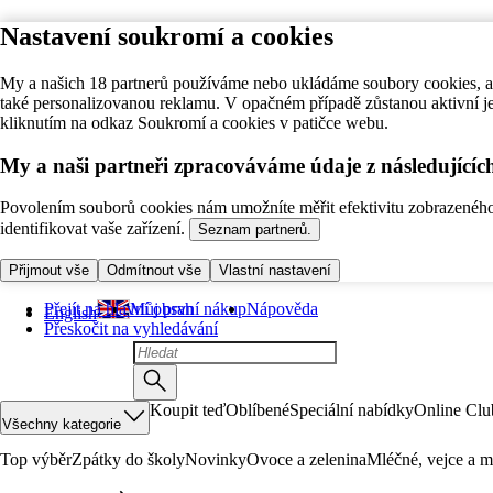
Nastavení soukromí a cookies
My a našich 18 partnerů používáme nebo ukládáme soubory cookies, ab
také personalizovanou reklamu. V opačném případě zůstanou aktivní j
kliknutím na odkaz Soukromí a cookies v patičce webu.
My a naši partneři zpracováváme údaje z následující
Povolením souborů cookies nám umožníte měřit efektivitu zobrazeného o
identifikovat vaše zařízení.
Seznam partnerů.
Přijmout vše
Odmítnout vše
Vlastní nastavení
Přejít na hlavní obsah
Můj první nákup
Nápověda
English
Přeskočit na vyhledávání
Koupit teď
Oblíbené
Speciální nabídky
Online Clu
Všechny kategorie
Top výběr
Zpátky do školy
Novinky
Ovoce a zelenina
Mléčné, vejce a m