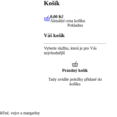
Košík
0,00 Kč
Aktuální cena košíku
0,00 Kč
Aktuální cena košíku
Pokladna
Váš košík
Vyberte službu, která je pro Vás
nejvhodnější
Prázdný košík
Tady uvidíte položky přidané do
košíku
éčné, vejce a margaríny