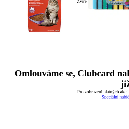
Zvíře
Omlouváme se, Clubcard nabíd
ji
Pro zobrazení platných akcí 
Speciální nabí