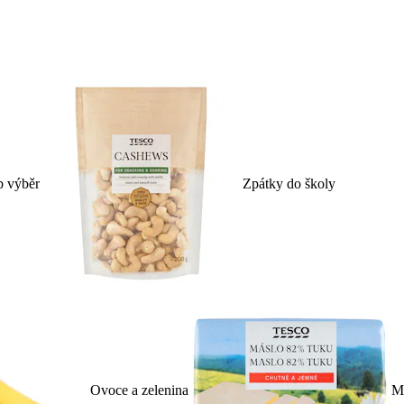
p výběr
Zpátky do školy
Ovoce a zelenina
Ml