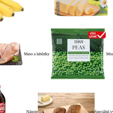
Maso a lahůdky
Mra
Nápoje
Speciální v