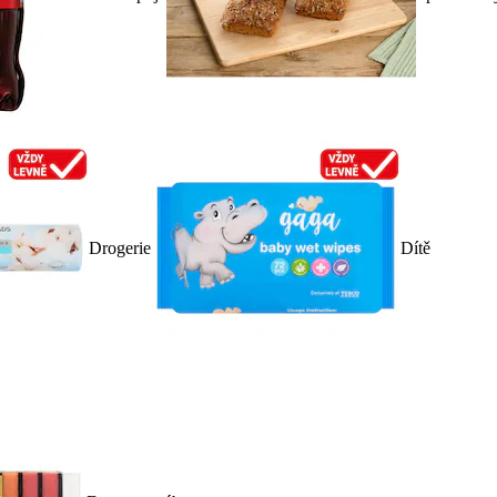
Drogerie
Dítě