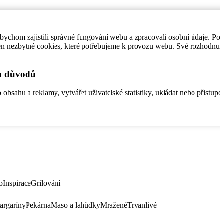
ychom zajistili správné fungování webu a zpracovali osobní údaje. P
en nezbytné cookies, které potřebujeme k provozu webu. Své rozhodnu
ch důvodů
bsahu a reklamy, vytvářet uživatelské statistiky, ukládat nebo přistup
b
Inspirace
Grilování
argaríny
Pekárna
Maso a lahůdky
Mražené
Trvanlivé