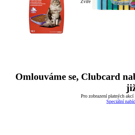
Zvíře
Omlouváme se, Clubcard nabíd
ji
Pro zobrazení platných akcí 
Speciální nabí