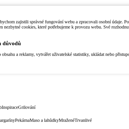
ychom zajistili správné fungování webu a zpracovali osobní údaje. P
en nezbytné cookies, které potřebujeme k provozu webu. Své rozhodnu
ch důvodů
bsahu a reklamy, vytvářet uživatelské statistiky, ukládat nebo přistup
b
Inspirace
Grilování
argaríny
Pekárna
Maso a lahůdky
Mražené
Trvanlivé