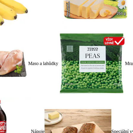
Maso a lahůdky
Mra
Nápoje
Speciální v