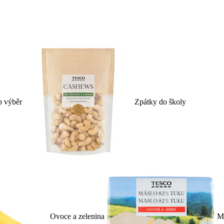
p výběr
Zpátky do školy
Ovoce a zelenina
Ml