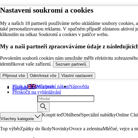
Nastavení soukromí a cookies
My a našich 18 partnerů používáme nebo ukládáme soubory cookies, ab
také personalizovanou reklamu. V opačném případě zůstanou aktivní j
kliknutím na odkaz Soukromí a cookies v patičce webu.
My a naši partneři zpracováváme údaje z následující
Povolením souborů cookies nám umožníte měřit efektivitu zobrazeného o
identifikovat vaše zařízení.
Seznam partnerů.
Přijmout vše
Odmítnout vše
Vlastní nastavení
Přejít na hlavní obsah
Můj první nákup
Nápověda
English
Přeskočit na vyhledávání
Koupit teď
Oblíbené
Speciální nabídky
Online Clu
Všechny kategorie
Top výběr
Zpátky do školy
Novinky
Ovoce a zelenina
Mléčné, vejce a m