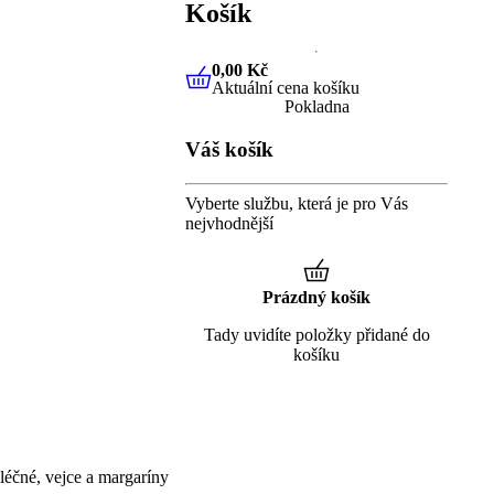
Košík
0,00 Kč
Aktuální cena košíku
0,00 Kč
Aktuální cena košíku
Pokladna
Váš košík
Vyberte službu, která je pro Vás
nejvhodnější
Prázdný košík
Tady uvidíte položky přidané do
košíku
éčné, vejce a margaríny