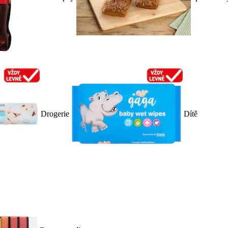
Drogerie
Dítě