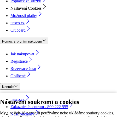
Poplatek za službu
Nastavení Cookies
Možnosti platby
itesco.cz
Clubcard
Pomoc s prvním nákupem
Jak nakupovat
Registrace
Rezervace času
Oblíbené
Kontakt
itesco.cz
Nastavení soukromí a cookies
Zákaznické centrum - 800 222 555
My a našich 18 partnerů používáme nebo ukládáme soubory cookies,
Naše obchody