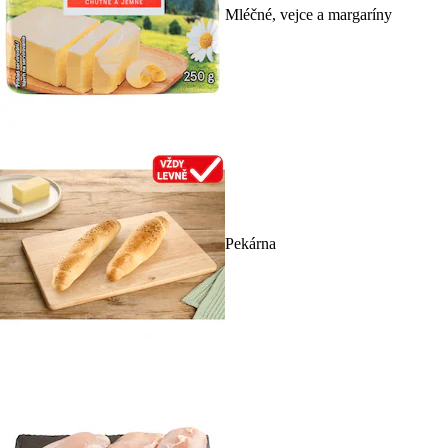
Mléčné, vejce a margaríny
Pekárna