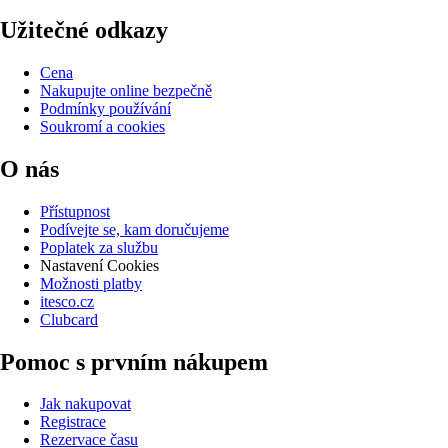
Užitečné odkazy
Cena
Nakupujte online bezpečně
Podmínky používání
Soukromí a cookies
O nás
Přístupnost
Podívejte se, kam doručujeme
Poplatek za službu
Nastavení Cookies
Možnosti platby
itesco.cz
Clubcard
Pomoc s prvním nákupem
Jak nakupovat
Registrace
Rezervace času