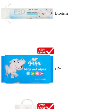
Drogerie
Dítě