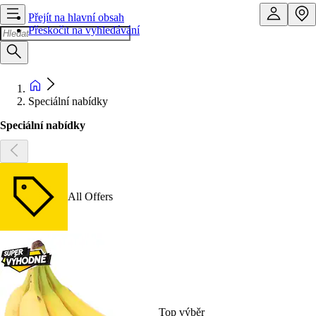
Přejít na hlavní obsah
Přeskočit na vyhledávání
Speciální nabídky
Speciální nabídky
All Offers
Top výběr