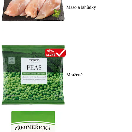
Maso a lahůdky
Mražené