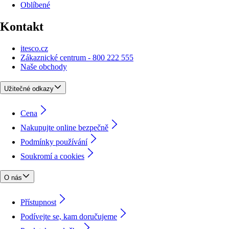
Oblíbené
Kontakt
itesco.cz
Zákaznické centrum - 800 222 555
Naše obchody
Užitečné odkazy
Cena
Nakupujte online bezpečně
Podmínky používání
Soukromí a cookies
O nás
Přístupnost
Podívejte se, kam doručujeme