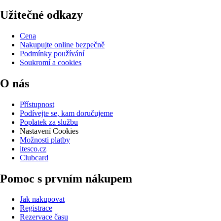
Užitečné odkazy
Cena
Nakupujte online bezpečně
Podmínky používání
Soukromí a cookies
O nás
Přístupnost
Podívejte se, kam doručujeme
Poplatek za službu
Nastavení Cookies
Možnosti platby
itesco.cz
Clubcard
Pomoc s prvním nákupem
Jak nakupovat
Registrace
Rezervace času