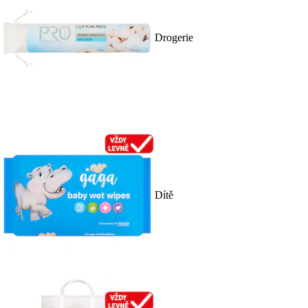
Drogerie
Dítě