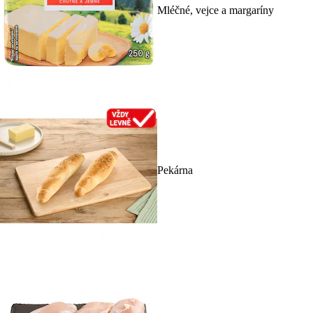
Mléčné, vejce a margaríny
Pekárna