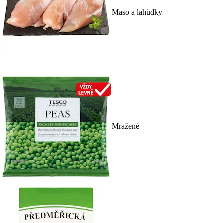
Maso a lahůdky
Mražené