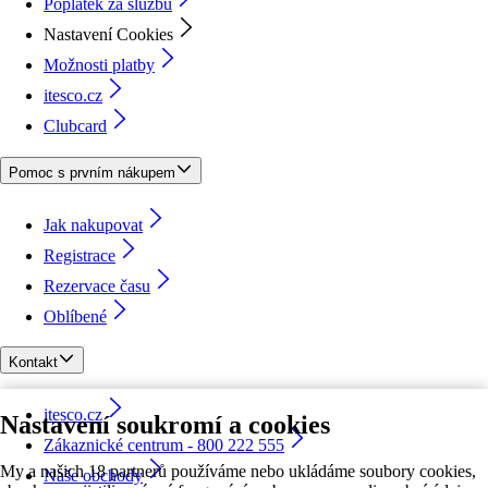
Poplatek za službu
Nastavení Cookies
Možnosti platby
itesco.cz
Clubcard
Pomoc s prvním nákupem
Jak nakupovat
Registrace
Rezervace času
Oblíbené
Kontakt
itesco.cz
Nastavení soukromí a cookies
Zákaznické centrum - 800 222 555
My a našich 18 partnerů používáme nebo ukládáme soubory cookies,
Naše obchody