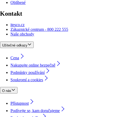
Oblíbené
Kontakt
itesco.cz
Zákaznické centrum - 800 222 555
Naše obchody
Užitečné odkazy
Cena
Nakupujte online bezpečně
Podmínky používání
Soukromí a cookies
O nás
Přístupnost
Podívejte se, kam doručujeme