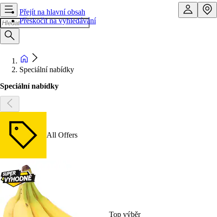
Přejít na hlavní obsah
Přeskočit na vyhledávání
Speciální nabídky
Speciální nabídky
All Offers
Top výběr