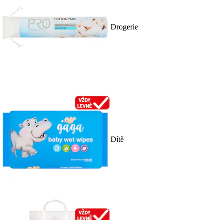
Drogerie
Dítě