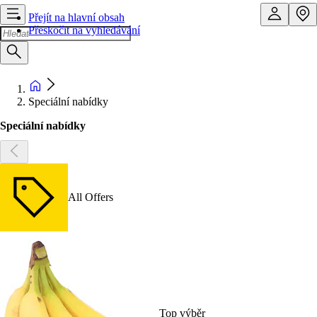
Přejít na hlavní obsah
Přeskočit na vyhledávání
Speciální nabídky
Speciální nabídky
All Offers
Top výběr