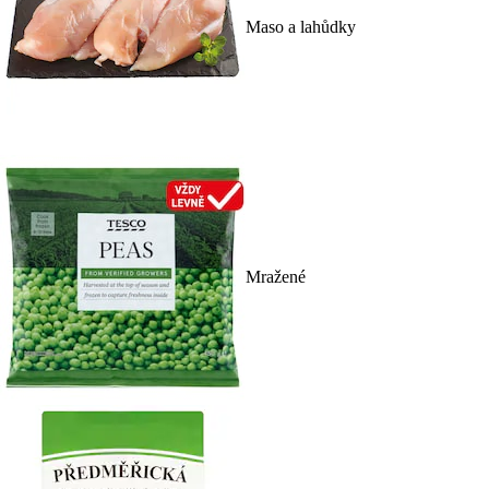
Maso a lahůdky
Mražené