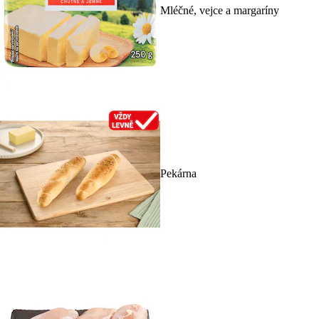
Mléčné, vejce a margaríny
Pekárna