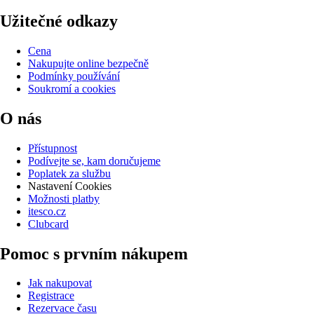
Užitečné odkazy
Cena
Nakupujte online bezpečně
Podmínky používání
Soukromí a cookies
O nás
Přístupnost
Podívejte se, kam doručujeme
Poplatek za službu
Nastavení Cookies
Možnosti platby
itesco.cz
Clubcard
Pomoc s prvním nákupem
Jak nakupovat
Registrace
Rezervace času