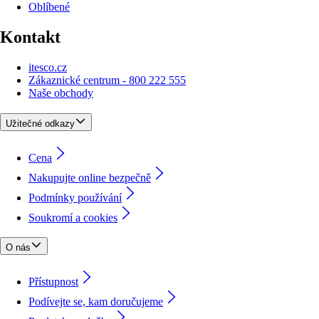
Oblíbené
Kontakt
itesco.cz
Zákaznické centrum - 800 222 555
Naše obchody
Užitečné odkazy
Cena
Nakupujte online bezpečně
Podmínky používání
Soukromí a cookies
O nás
Přístupnost
Podívejte se, kam doručujeme