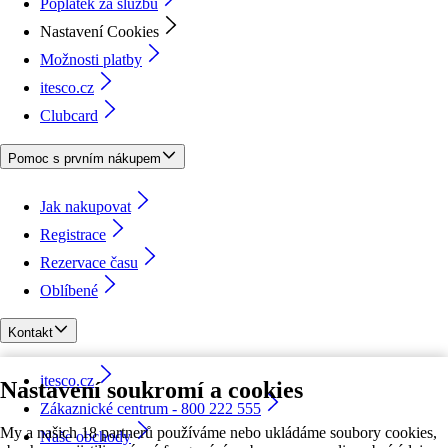
Poplatek za službu
Nastavení Cookies
Možnosti platby
itesco.cz
Clubcard
Pomoc s prvním nákupem
Jak nakupovat
Registrace
Rezervace času
Oblíbené
Kontakt
itesco.cz
Nastavení soukromí a cookies
Zákaznické centrum - 800 222 555
My a našich 18 partnerů používáme nebo ukládáme soubory cookies,
Naše obchody