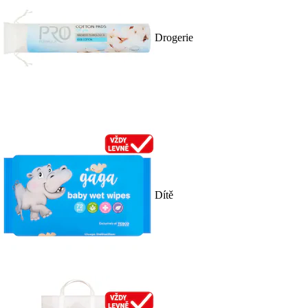
Drogerie
Dítě