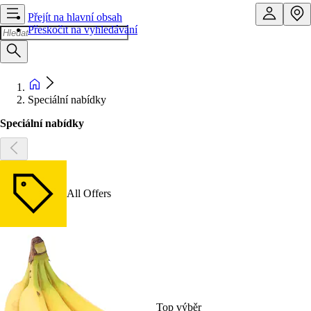
Přejít na hlavní obsah
Přeskočit na vyhledávání
Speciální nabídky
Speciální nabídky
All Offers
Top výběr