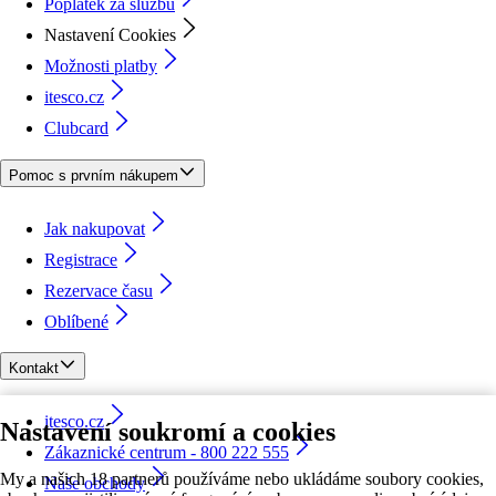
Poplatek za službu
Nastavení Cookies
Možnosti platby
itesco.cz
Clubcard
Pomoc s prvním nákupem
Jak nakupovat
Registrace
Rezervace času
Oblíbené
Kontakt
itesco.cz
Nastavení soukromí a cookies
Zákaznické centrum - 800 222 555
My a našich 18 partnerů používáme nebo ukládáme soubory cookies,
Naše obchody