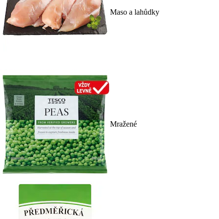
Maso a lahůdky
Mražené