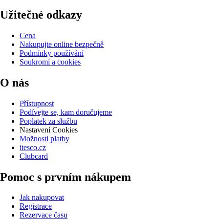
Užitečné odkazy
Cena
Nakupujte online bezpečně
Podmínky používání
Soukromí a cookies
O nás
Přístupnost
Podívejte se, kam doručujeme
Poplatek za službu
Nastavení Cookies
Možnosti platby
itesco.cz
Clubcard
Pomoc s prvním nákupem
Jak nakupovat
Registrace
Rezervace času