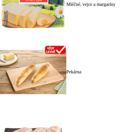
Mléčné, vejce a margaríny
Pekárna