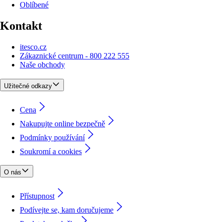
Oblíbené
Kontakt
itesco.cz
Zákaznické centrum - 800 222 555
Naše obchody
Užitečné odkazy
Cena
Nakupujte online bezpečně
Podmínky používání
Soukromí a cookies
O nás
Přístupnost
Podívejte se, kam doručujeme