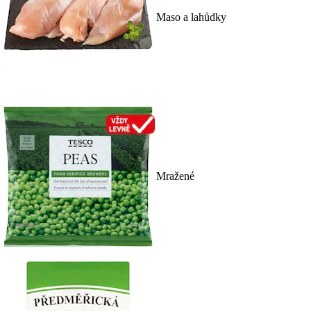
Maso a lahůdky
Mražené