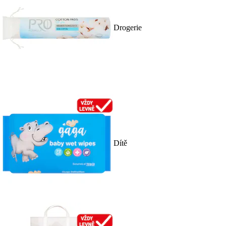
Drogerie
Dítě