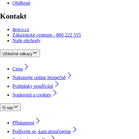
Oblíbené
Kontakt
itesco.cz
Zákaznické centrum - 800 222 555
Naše obchody
Užitečné odkazy
Cena
Nakupujte online bezpečně
Podmínky používání
Soukromí a cookies
O nás
Přístupnost
Podívejte se, kam doručujeme