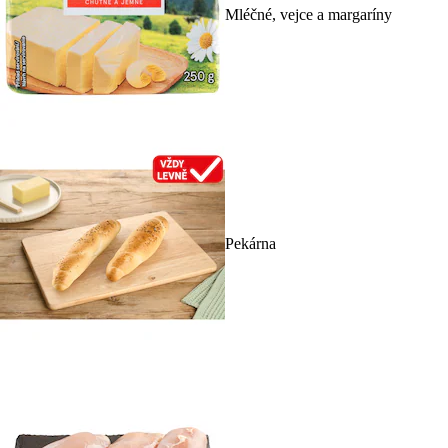
Mléčné, vejce a margaríny
Pekárna