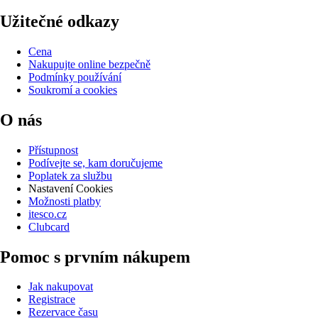
Užitečné odkazy
Cena
Nakupujte online bezpečně
Podmínky používání
Soukromí a cookies
O nás
Přístupnost
Podívejte se, kam doručujeme
Poplatek za službu
Nastavení Cookies
Možnosti platby
itesco.cz
Clubcard
Pomoc s prvním nákupem
Jak nakupovat
Registrace
Rezervace času