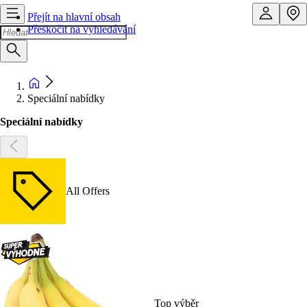
Přejít na hlavní obsah
Přeskočit na vyhledávání
Speciální nabídky
Speciální nabídky
All Offers
Top výběr