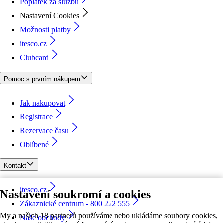
Poplatek za službu
Nastavení Cookies
Možnosti platby
itesco.cz
Clubcard
Pomoc s prvním nákupem
Jak nakupovat
Registrace
Rezervace času
Oblíbené
Kontakt
itesco.cz
Nastavení soukromí a cookies
Zákaznické centrum - 800 222 555
My a našich 18 partnerů používáme nebo ukládáme soubory cookies,
Naše obchody