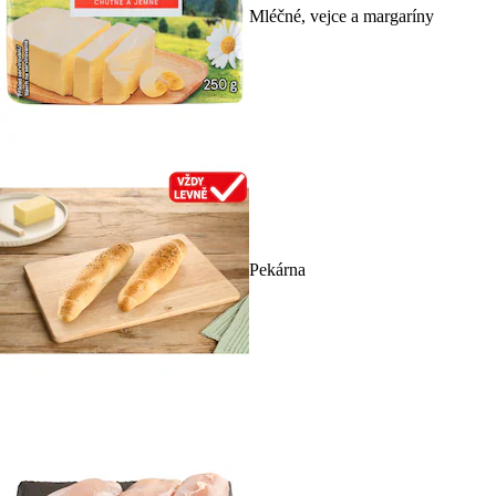
Mléčné, vejce a margaríny
Pekárna