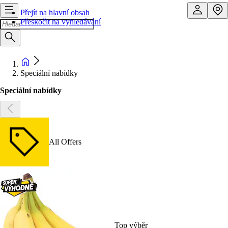
Přejít na hlavní obsah
Přeskočit na vyhledávání
Speciální nabídky
Speciální nabídky
All Offers
Top výběr