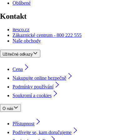
Oblíbené
Kontakt
itesco.cz
Zákaznické centrum - 800 222 555
Naše obchody
Užitečné odkazy
Cena
Nakupujte online bezpečně
Podmínky používání
Soukromí a cookies
O nás
Přístupnost
Podívejte se, kam doručujeme