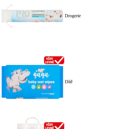
Drogerie
Dítě