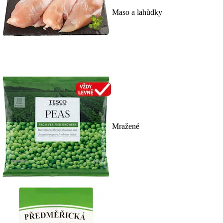
Maso a lahůdky
Mražené