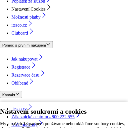
Poplatek za službu
Nastavení Cookies
Možnosti platby
itesco.cz
Clubcard
Pomoc s prvním nákupem
Jak nakupovat
Registrace
Rezervace času
Oblíbené
Kontakt
itesco.cz
Nastavení soukromí a cookies
Zákaznické centrum - 800 222 555
My a našich 18 partnerů používáme nebo ukládáme soubory cookies,
Naše obchody