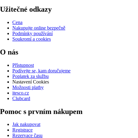
Užitečné odkazy
Cena
Nakupujte online bezpečně
Podmínky používání
Soukromí a cookies
O nás
Přístupnost
Podívejte se, kam doručujeme
Poplatek za službu
Nastavení Cookies
Možnosti platby
itesco.cz
Clubcard
Pomoc s prvním nákupem
Jak nakupovat
Registrace
Rezervace času