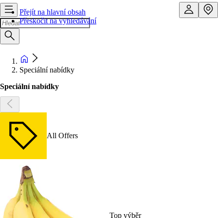
Přejít na hlavní obsah
Přeskočit na vyhledávání
Speciální nabídky
Speciální nabídky
All Offers
Top výběr