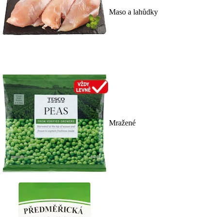
Maso a lahůdky
Mražené