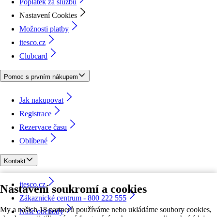
Poplatek za službu
Nastavení Cookies
Možnosti platby
itesco.cz
Clubcard
Pomoc s prvním nákupem
Jak nakupovat
Registrace
Rezervace času
Oblíbené
Kontakt
itesco.cz
Nastavení soukromí a cookies
Zákaznické centrum - 800 222 555
My a našich 18 partnerů používáme nebo ukládáme soubory cookies,
Naše obchody