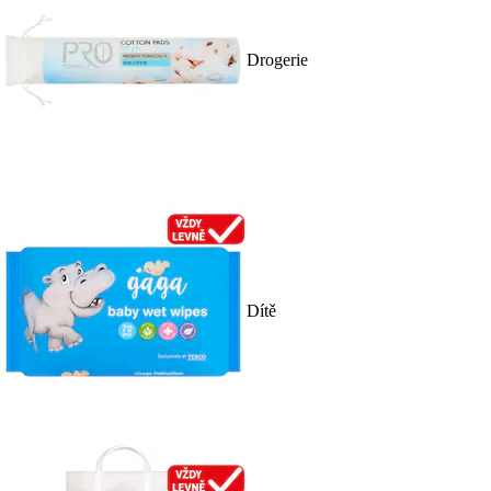
Drogerie
Dítě