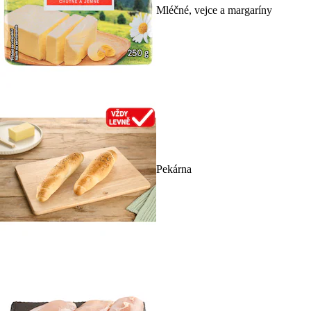
Mléčné, vejce a margaríny
Pekárna