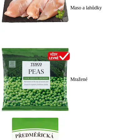
Maso a lahůdky
Mražené