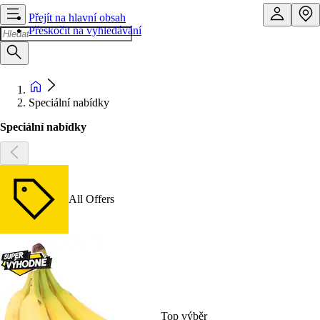
Přejít na hlavní obsah
Přeskočit na vyhledávání
Speciální nabídky
Speciální nabídky
All Offers
Top výběr