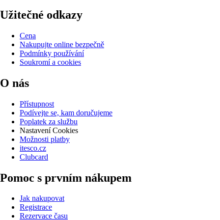
Užitečné odkazy
Cena
Nakupujte online bezpečně
Podmínky používání
Soukromí a cookies
O nás
Přístupnost
Podívejte se, kam doručujeme
Poplatek za službu
Nastavení Cookies
Možnosti platby
itesco.cz
Clubcard
Pomoc s prvním nákupem
Jak nakupovat
Registrace
Rezervace času