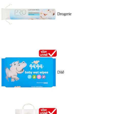
Drogerie
Dítě