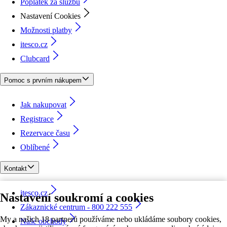
Poplatek za službu
Nastavení Cookies
Možnosti platby
itesco.cz
Clubcard
Pomoc s prvním nákupem
Jak nakupovat
Registrace
Rezervace času
Oblíbené
Kontakt
itesco.cz
Nastavení soukromí a cookies
Zákaznické centrum - 800 222 555
My a našich 18 partnerů používáme nebo ukládáme soubory cookies,
Naše obchody