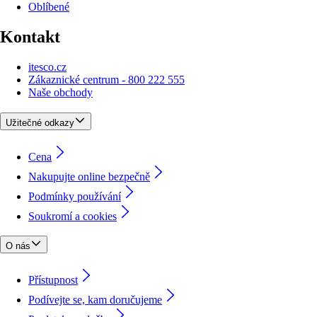
Oblíbené
Kontakt
itesco.cz
Zákaznické centrum - 800 222 555
Naše obchody
Užitečné odkazy
Cena
Nakupujte online bezpečně
Podmínky používání
Soukromí a cookies
O nás
Přístupnost
Podívejte se, kam doručujeme