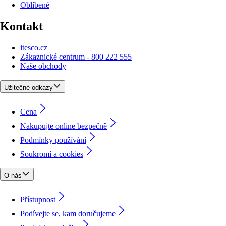
Oblíbené
Kontakt
itesco.cz
Zákaznické centrum - 800 222 555
Naše obchody
Užitečné odkazy
Cena
Nakupujte online bezpečně
Podmínky používání
Soukromí a cookies
O nás
Přístupnost
Podívejte se, kam doručujeme