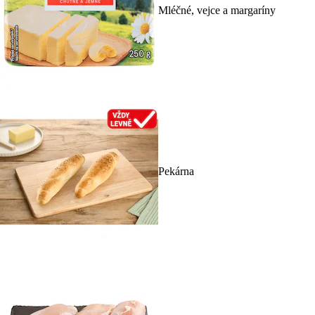
Mléčné, vejce a margaríny
Pekárna