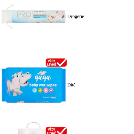
Drogerie
Dítě