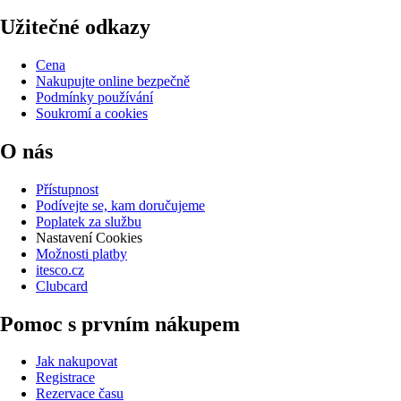
Užitečné odkazy
Cena
Nakupujte online bezpečně
Podmínky používání
Soukromí a cookies
O nás
Přístupnost
Podívejte se, kam doručujeme
Poplatek za službu
Nastavení Cookies
Možnosti platby
itesco.cz
Clubcard
Pomoc s prvním nákupem
Jak nakupovat
Registrace
Rezervace času