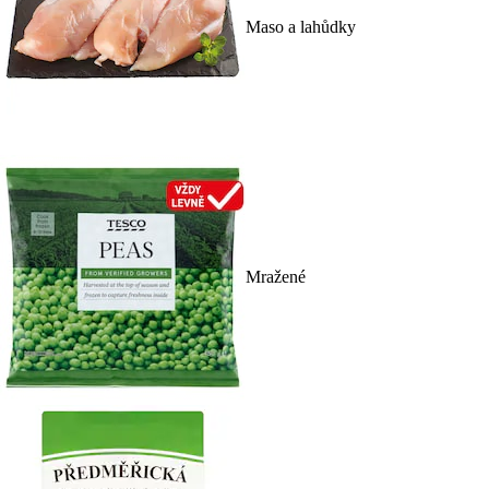
Maso a lahůdky
Mražené