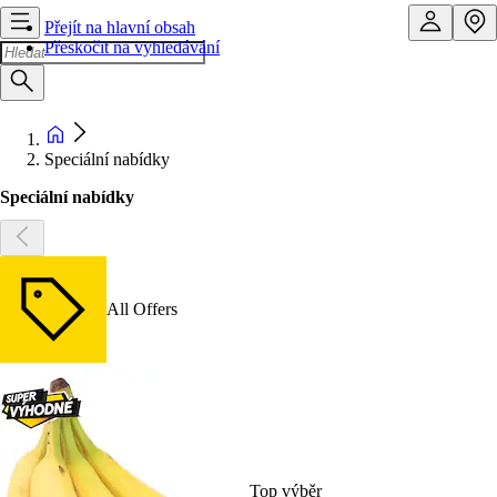
Přejít na hlavní obsah
Přeskočit na vyhledávání
Speciální nabídky
Speciální nabídky
All Offers
Top výběr