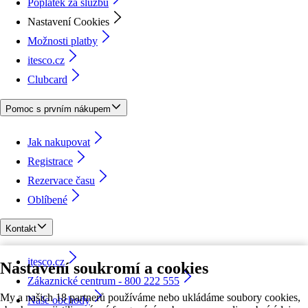
Poplatek za službu
Nastavení Cookies
Možnosti platby
itesco.cz
Clubcard
Pomoc s prvním nákupem
Jak nakupovat
Registrace
Rezervace času
Oblíbené
Kontakt
itesco.cz
Nastavení soukromí a cookies
Zákaznické centrum - 800 222 555
My a našich 18 partnerů používáme nebo ukládáme soubory cookies,
Naše obchody