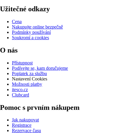
Užitečné odkazy
Cena
Nakupujte online bezpečně
Podmínky používání
Soukromí a cookies
O nás
Přístupnost
Podívejte se, kam doručujeme
Poplatek za službu
Nastavení Cookies
Možnosti platby
itesco.cz
Clubcard
Pomoc s prvním nákupem
Jak nakupovat
Registrace
Rezervace času