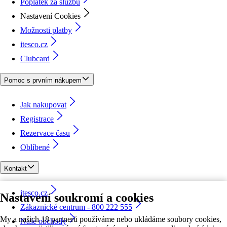
Poplatek za službu
Nastavení Cookies
Možnosti platby
itesco.cz
Clubcard
Pomoc s prvním nákupem
Jak nakupovat
Registrace
Rezervace času
Oblíbené
Kontakt
itesco.cz
Nastavení soukromí a cookies
Zákaznické centrum - 800 222 555
My a našich 18 partnerů používáme nebo ukládáme soubory cookies,
Naše obchody