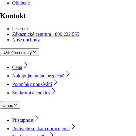
Oblíbené
Kontakt
itesco.cz
Zákaznické centrum - 800 222 555
Naše obchody
Užitečné odkazy
Cena
Nakupujte online bezpečně
Podmínky používání
Soukromí a cookies
O nás
Přístupnost
Podívejte se, kam doručujeme