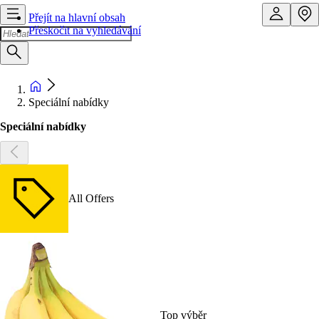
Přejít na hlavní obsah
Přeskočit na vyhledávání
Speciální nabídky
Speciální nabídky
All Offers
Top výběr