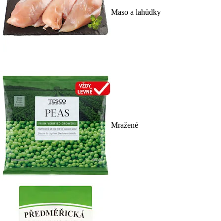
Maso a lahůdky
Mražené