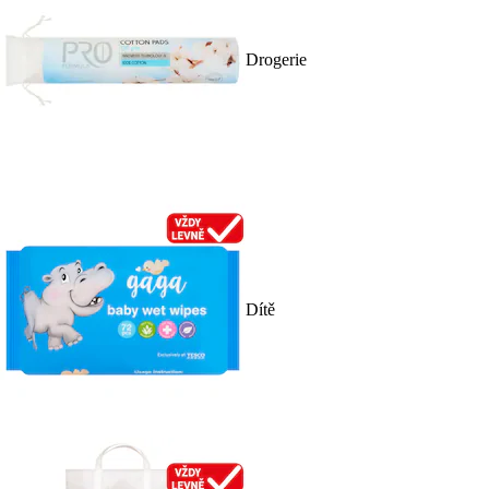
Drogerie
Dítě