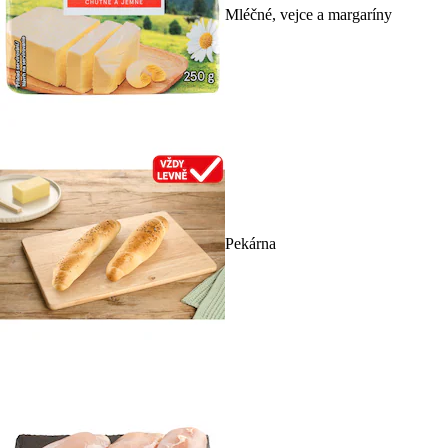
Mléčné, vejce a margaríny
Pekárna