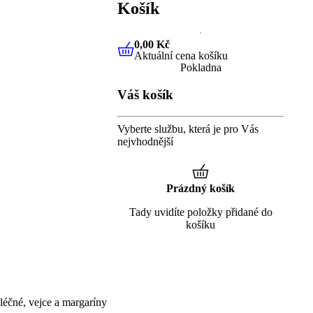
Košík
0,00 Kč
Aktuální cena košíku
0,00 Kč
Aktuální cena košíku
Pokladna
Váš košík
Vyberte službu, která je pro Vás
nejvhodnější
Prázdný košík
Tady uvidíte položky přidané do
košíku
éčné, vejce a margaríny