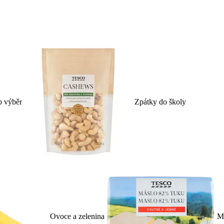
p výběr
Zpátky do školy
Ovoce a zelenina
Ml