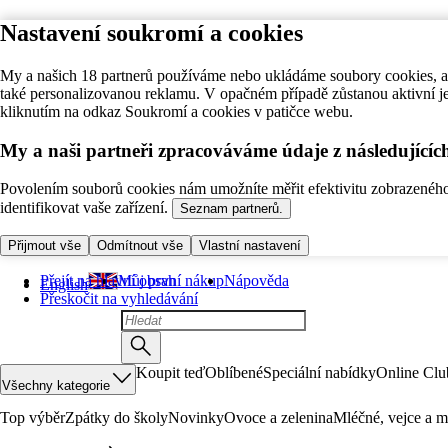
Nastavení soukromí a cookies
My a našich 18 partnerů používáme nebo ukládáme soubory cookies, ab
také personalizovanou reklamu. V opačném případě zůstanou aktivní j
kliknutím na odkaz Soukromí a cookies v patičce webu.
My a naši partneři zpracováváme údaje z následující
Povolením souborů cookies nám umožníte měřit efektivitu zobrazeného o
identifikovat vaše zařízení.
Seznam partnerů.
Přijmout vše
Odmítnout vše
Vlastní nastavení
Přejít na hlavní obsah
Můj první nákup
Nápověda
English
Přeskočit na vyhledávání
Koupit teď
Oblíbené
Speciální nabídky
Online Clu
Všechny kategorie
Top výběr
Zpátky do školy
Novinky
Ovoce a zelenina
Mléčné, vejce a m