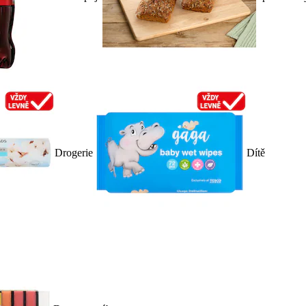
Drogerie
Dítě