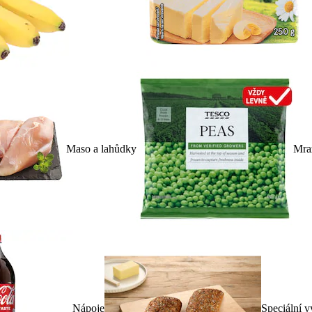
Maso a lahůdky
Mra
Nápoje
Speciální v