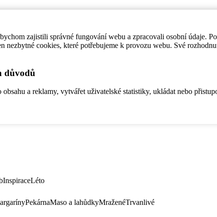
ychom zajistili správné fungování webu a zpracovali osobní údaje. P
en nezbytné cookies, které potřebujeme k provozu webu. Své rozhodnu
ch důvodů
bsahu a reklamy, vytvářet uživatelské statistiky, ukládat nebo přistup
b
Inspirace
Léto
argaríny
Pekárna
Maso a lahůdky
Mražené
Trvanlivé