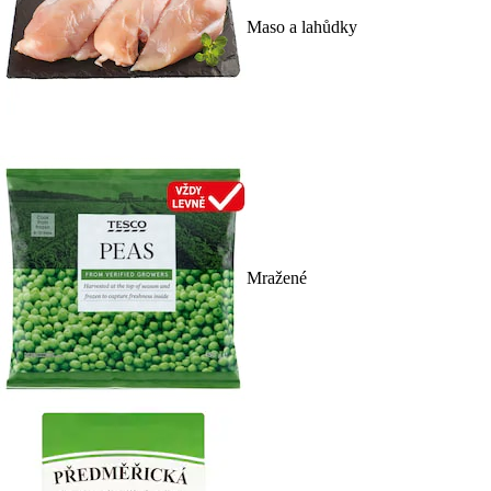
Maso a lahůdky
Mražené