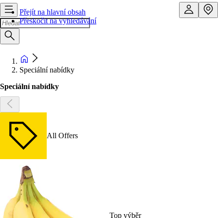
Přejít na hlavní obsah
Přeskočit na vyhledávání
Speciální nabídky
Speciální nabídky
All Offers
Top výběr