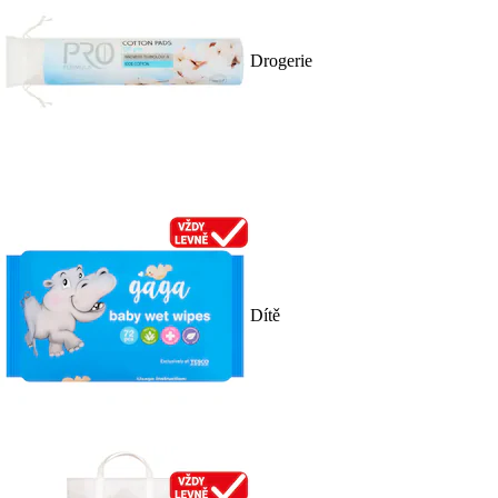
Drogerie
Dítě