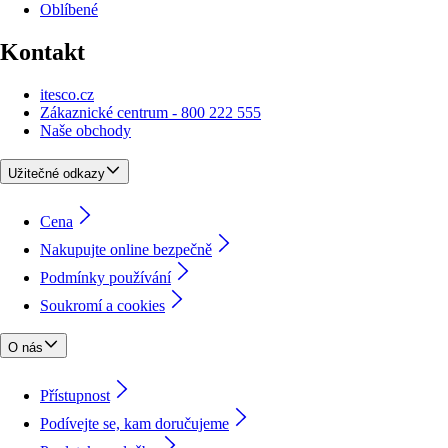
Oblíbené
Kontakt
itesco.cz
Zákaznické centrum - 800 222 555
Naše obchody
Užitečné odkazy
Cena
Nakupujte online bezpečně
Podmínky používání
Soukromí a cookies
O nás
Přístupnost
Podívejte se, kam doručujeme