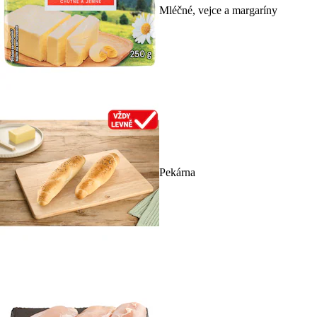
Mléčné, vejce a margaríny
Pekárna