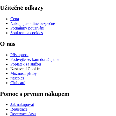
Užitečné odkazy
Cena
Nakupujte online bezpečně
Podmínky používání
Soukromí a cookies
O nás
Přístupnost
Podívejte se, kam doručujeme
Poplatek za službu
Nastavení Cookies
Možnosti platby
itesco.cz
Clubcard
Pomoc s prvním nákupem
Jak nakupovat
Registrace
Rezervace času