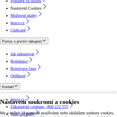
Poplatek za službu
Nastavení Cookies
Možnosti platby
itesco.cz
Clubcard
Pomoc s prvním nákupem
Jak nakupovat
Registrace
Rezervace času
Oblíbené
Kontakt
itesco.cz
Nastavení soukromí a cookies
Zákaznické centrum - 800 222 555
My a našich 18 partnerů používáme nebo ukládáme soubory cookies,
Naše obchody