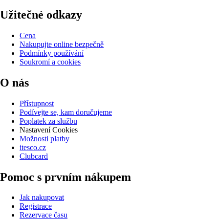
Užitečné odkazy
Cena
Nakupujte online bezpečně
Podmínky používání
Soukromí a cookies
O nás
Přístupnost
Podívejte se, kam doručujeme
Poplatek za službu
Nastavení Cookies
Možnosti platby
itesco.cz
Clubcard
Pomoc s prvním nákupem
Jak nakupovat
Registrace
Rezervace času