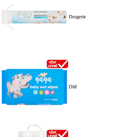
Drogerie
Dítě