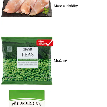
Maso a lahůdky
Mražené