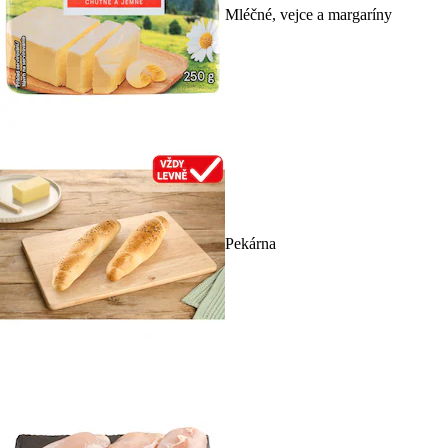
Mléčné, vejce a margaríny
Pekárna