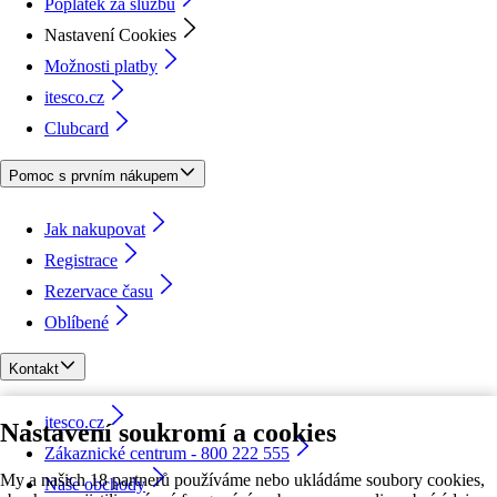
Poplatek za službu
Nastavení Cookies
Možnosti platby
itesco.cz
Clubcard
Pomoc s prvním nákupem
Jak nakupovat
Registrace
Rezervace času
Oblíbené
Kontakt
itesco.cz
Nastavení soukromí a cookies
Zákaznické centrum - 800 222 555
My a našich 18 partnerů používáme nebo ukládáme soubory cookies,
Naše obchody