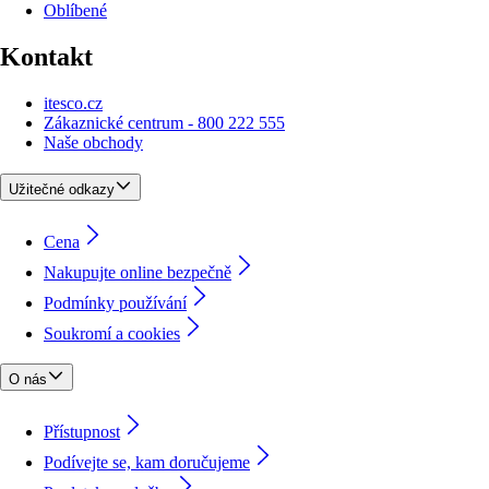
Oblíbené
Kontakt
itesco.cz
Zákaznické centrum - 800 222 555
Naše obchody
Užitečné odkazy
Cena
Nakupujte online bezpečně
Podmínky používání
Soukromí a cookies
O nás
Přístupnost
Podívejte se, kam doručujeme