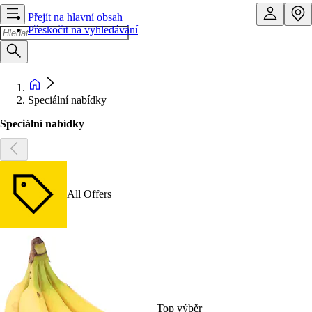
Přejít na hlavní obsah
Přeskočit na vyhledávání
Speciální nabídky
Speciální nabídky
All Offers
Top výběr