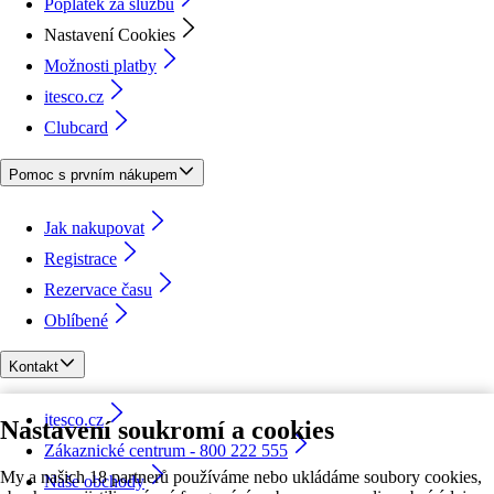
Poplatek za službu
Nastavení Cookies
Možnosti platby
itesco.cz
Clubcard
Pomoc s prvním nákupem
Jak nakupovat
Registrace
Rezervace času
Oblíbené
Kontakt
itesco.cz
Nastavení soukromí a cookies
Zákaznické centrum - 800 222 555
My a našich 18 partnerů používáme nebo ukládáme soubory cookies,
Naše obchody