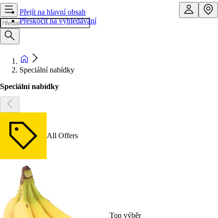
Přejít na hlavní obsah
Přeskočit na vyhledávání
Speciální nabídky
Speciální nabídky
All Offers
Top výběr