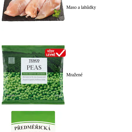
Maso a lahůdky
Mražené