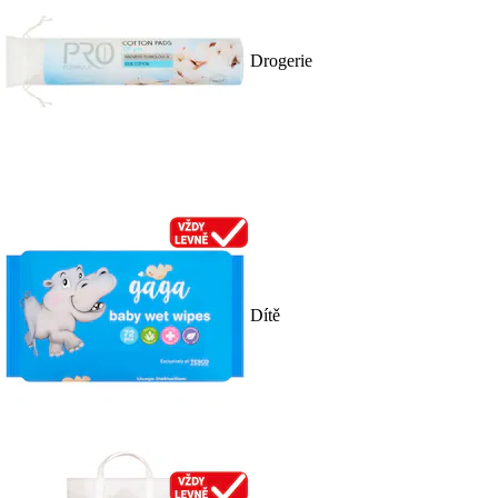
Drogerie
Dítě