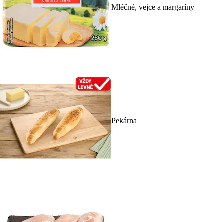
Mléčné, vejce a margaríny
Pekárna