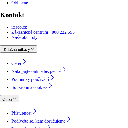
Oblíbené
Kontakt
itesco.cz
Zákaznické centrum - 800 222 555
Naše obchody
Užitečné odkazy
Cena
Nakupujte online bezpečně
Podmínky používání
Soukromí a cookies
O nás
Přístupnost
Podívejte se, kam doručujeme