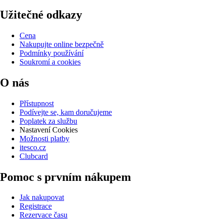
Užitečné odkazy
Cena
Nakupujte online bezpečně
Podmínky používání
Soukromí a cookies
O nás
Přístupnost
Podívejte se, kam doručujeme
Poplatek za službu
Nastavení Cookies
Možnosti platby
itesco.cz
Clubcard
Pomoc s prvním nákupem
Jak nakupovat
Registrace
Rezervace času