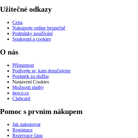
Užitečné odkazy
Cena
Nakupujte online bezpečně
Podmínky používání
Soukromí a cookies
O nás
Přístupnost
Podívejte se, kam doručujeme
Poplatek za službu
Nastavení Cookies
Možnosti platby
itesco.cz
Clubcard
Pomoc s prvním nákupem
Jak nakupovat
Registrace
Rezervace času