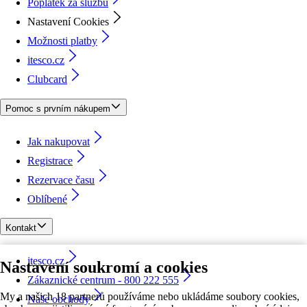
Poplatek za službu
Nastavení Cookies
Možnosti platby
itesco.cz
Clubcard
Pomoc s prvním nákupem
Jak nakupovat
Registrace
Rezervace času
Oblíbené
Kontakt
itesco.cz
Nastavení soukromí a cookies
Zákaznické centrum - 800 222 555
My a našich 18 partnerů používáme nebo ukládáme soubory cookies,
Naše obchody