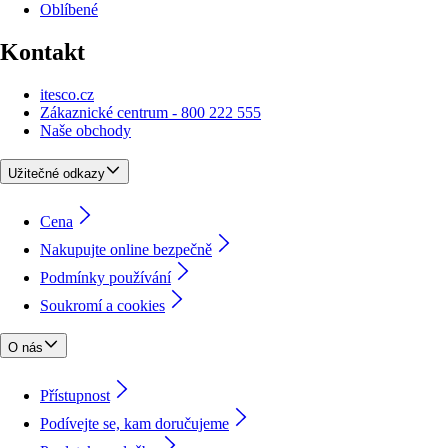
Oblíbené
Kontakt
itesco.cz
Zákaznické centrum - 800 222 555
Naše obchody
Užitečné odkazy
Cena
Nakupujte online bezpečně
Podmínky používání
Soukromí a cookies
O nás
Přístupnost
Podívejte se, kam doručujeme