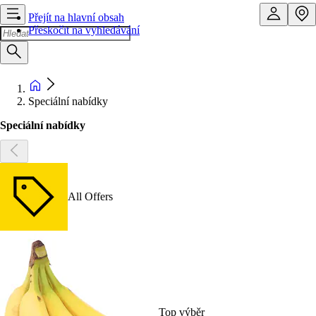
Přejít na hlavní obsah
Přeskočit na vyhledávání
Speciální nabídky
Speciální nabídky
All Offers
Top výběr