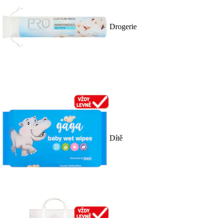
Drogerie
Dítě