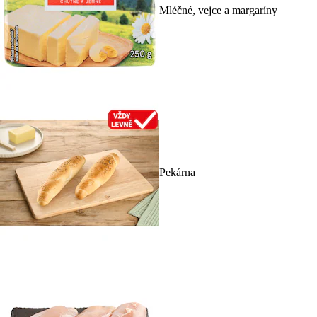
Mléčné, vejce a margaríny
Pekárna