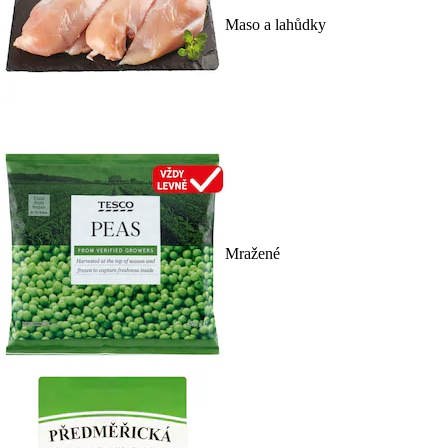
Maso a lahůdky
Mražené