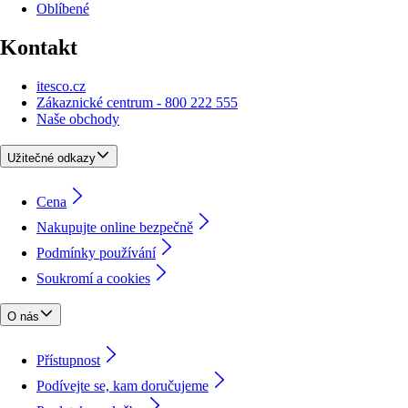
Oblíbené
Kontakt
itesco.cz
Zákaznické centrum - 800 222 555
Naše obchody
Užitečné odkazy
Cena
Nakupujte online bezpečně
Podmínky používání
Soukromí a cookies
O nás
Přístupnost
Podívejte se, kam doručujeme