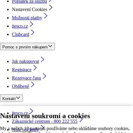
Poplatek za službu
Nastavení Cookies
Možnosti platby
itesco.cz
Clubcard
Pomoc s prvním nákupem
Jak nakupovat
Registrace
Rezervace času
Oblíbené
Kontakt
itesco.cz
Nastavení soukromí a cookies
Zákaznické centrum - 800 222 555
My a našich 18 partnerů používáme nebo ukládáme soubory cookies,
Naše obchody