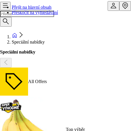
Přejít na hlavní obsah
Přeskočit na vyhledávání
Speciální nabídky
Speciální nabídky
All Offers
Top výběr