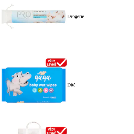
Drogerie
Dítě