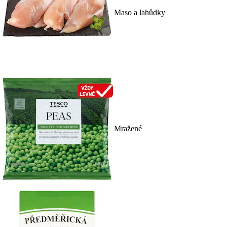
Maso a lahůdky
Mražené