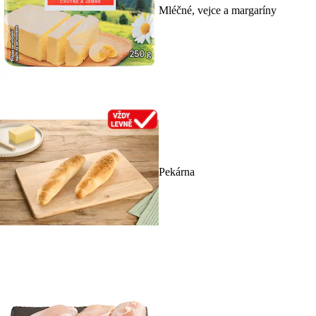
Mléčné, vejce a margaríny
Pekárna