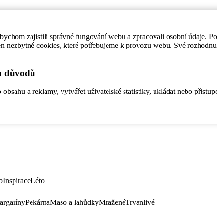
ychom zajistili správné fungování webu a zpracovali osobní údaje. P
en nezbytné cookies, které potřebujeme k provozu webu. Své rozhodnu
ch důvodů
bsahu a reklamy, vytvářet uživatelské statistiky, ukládat nebo přistup
b
Inspirace
Léto
argaríny
Pekárna
Maso a lahůdky
Mražené
Trvanlivé