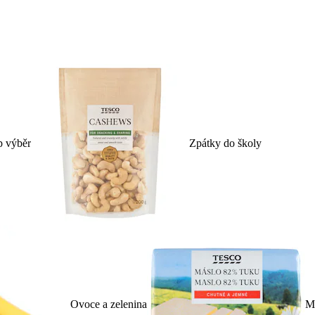
p výběr
Zpátky do školy
Ovoce a zelenina
Ml