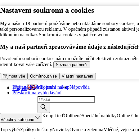
Nastavení soukromí a cookies
My a našich 18 partnerů používáme nebo ukládáme soubory cookies, ab
také personalizovanou reklamu. V opačném případě zůstanou aktivní j
kliknutím na odkaz Soukromí a cookies v patičce webu.
My a naši partneři zpracováváme údaje z následující
Povolením souborů cookies nám umožníte měřit efektivitu zobrazeného o
identifikovat vaše zařízení.
Seznam partnerů.
Přijmout vše
Odmítnout vše
Vlastní nastavení
Přejít na hlavní obsah
Můj první nákup
Nápověda
English
Přeskočit na vyhledávání
Koupit teď
Oblíbené
Speciální nabídky
Online Clu
Všechny kategorie
Top výběr
Zpátky do školy
Novinky
Ovoce a zelenina
Mléčné, vejce a m