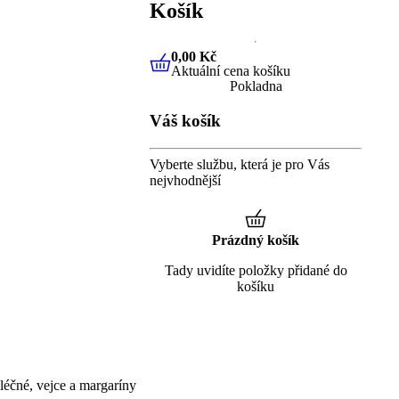
Košík
0,00 Kč
Aktuální cena košíku
0,00 Kč
Aktuální cena košíku
Pokladna
Váš košík
Vyberte službu, která je pro Vás
nejvhodnější
Prázdný košík
Tady uvidíte položky přidané do
košíku
éčné, vejce a margaríny