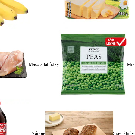
Maso a lahůdky
Mra
Nápoje
Speciální v