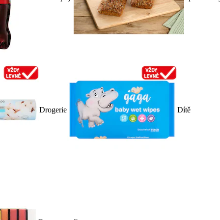
Drogerie
Dítě