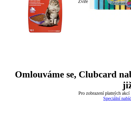
Zvíře
Omlouváme se, Clubcard nabíd
ji
Pro zobrazení platných akcí 
Speciální nabí